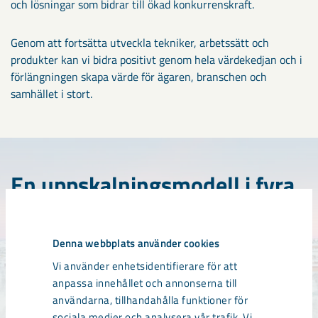
och lösningar som bidrar till ökad konkurrenskraft.
Genom att fortsätta utveckla tekniker, arbetssätt och
produkter kan vi bidra positivt genom hela värdekedjan och i
förlängningen skapa värde för ägaren, branschen och
samhället i stort.
En uppskalningsmodell i fyra
faser
Denna webbplats använder cookies
Våra strategiska initiativ följer en
Vi använder enhetsidentifierare för att
uppskalningsmodell i fyra faser; pilotfasen,
anpassa innehållet och annonserna till
demonstrationsfasen, industrialiseringsfasen och
användarna, tillhandahålla funktioner för
expansionsfasen. Syftet är att säkerställa såväl
sociala medier och analysera vår trafik. Vi