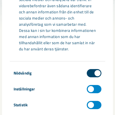
finansiell hållbarhet över tid samt att de operativa
vidarebefordrar även sådana identifierare
och tekniska förutsättningarna finns på plats. Om
och annan information från din enhet till de
förutsättningarna inte finns avbryts satsningen
sociala medier och annons- och
eller skjuts på framtiden till när förutsättningarna
analysföretag som vi samarbetar med.
bedöms vara mer gynnsamma.
Dessa kan i sin tur kombinera informationen
med annan information som du har
tillhandahållit eller som de har samlat in när
du har använt deras tjänster.
Samtyckesval
Nödvändig
LKAB:s beprövade
uppskalningsmodell
Inställningar
Statistik