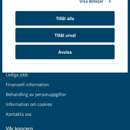
Visa detaljer
Tillåt alla
© LKAB, Box 952, SE-971 28 Luleå, Sweden
Tel 0771-760 000, e-post
info@lkab.com
Tillåt urval
Snabblänkar
Avvisa
Vår organisation
Våra produkter och tjänster
Lediga jobb
Finansiell information
Behandling av personuppgifter
Information om cookies
Kontakta oss
Vår koncern