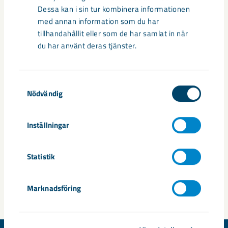
Dessa kan i sin tur kombinera informationen
med annan information som du har
tillhandahållit eller som de har samlat in när
LKAB’s planerade industripark
du har använt deras tjänster.
i Luleå
Samtyckesval
Apatitkoncentratet kommer att transporteras via järnväg till
Nödvändig
den planerade industriparken på Svartön i Luleå där det
förädlas vidare.
Inställningar
I industriparken planeras apatiten lösas upp med saltsyra
vilket skapar en ren fosforprodukt och separerar
Statistik
jordartsmineraler.
Fosfor
förädlas sedan med ammoniak till
mineralgödsel. Saltsyran regenereras med hjälp av
svavelsyra och producerar
gips
.
Marknadsföring