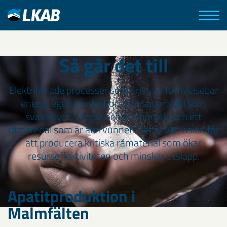
Så går det till
Elektrifierade processer som drivs av förnyelsebar
energi, egen produktion av insatsmedel som
svavelsyra, vätgas och ammoniak, och ett
råmaterial som är återvunnet. Det är vår vision för
att producera kritiska råmaterial som ökar
resurseffektiviteten och minskar utsläpp.
Apatitproduktion i
Malmfälten