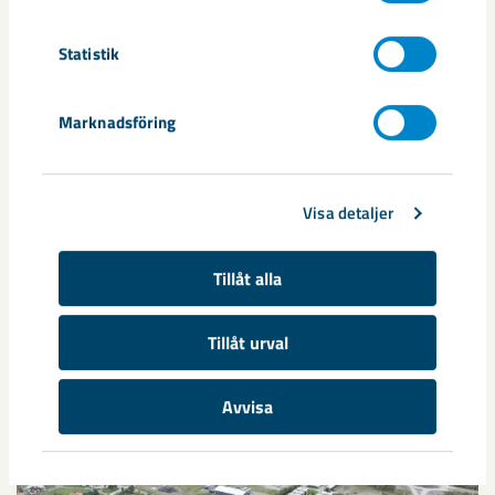
Dela
Statistik
Marknadsföring
Taggar
husflytt
Kiruna
samhällsomvandling
Visa detaljer
Tillåt alla
Relaterat innehåll
Tillåt urval
Avvisa