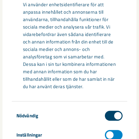
Media
Vi använder enhetsidentifierare för att
anpassa innehållet och annonserna till
användarna, tillhandahålla funktioner för
sociala medier och analysera vår trafik. Vi
vidarebefordrar även sådana identifierare
och annan information från din enhet till de
sociala medier och annons- och
analysföretag som vi samarbetar med.
Dessa kan i sin tur kombinera informationen
med annan information som du har
tillhandahållit eller som de har samlat in när
du har använt deras tjänster.
Documents
Samtyckesval
Pressinbjudan 8 september: LKAB flyttar hus i Ki
Nödvändig
runa
Inställningar