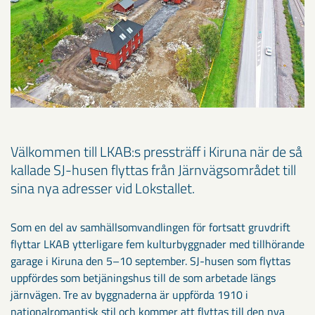
Välkommen till LKAB:s pressträff i Kiruna när de så
kallade SJ-husen flyttas från Järnvägsområdet till
sina nya adresser vid Lokstallet.
Som en del av samhällsomvandlingen för fortsatt gruvdrift
flyttar LKAB ytterligare fem kulturbyggnader med tillhörande
garage i Kiruna den 5–10 september. SJ-husen som flyttas
uppfördes som betjäningshus till de som arbetade längs
järnvägen. Tre av byggnaderna är uppförda 1910 i
nationalromantisk stil och kommer att flyttas till den nya