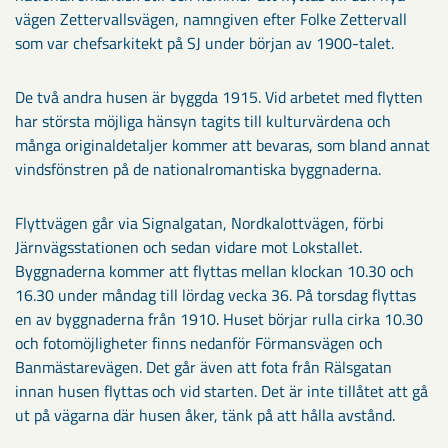
vägen Zettervallsvägen, namngiven efter Folke Zettervall
som var chefsarkitekt på SJ under början av 1900-talet.
De två andra husen är byggda 1915. Vid arbetet med flytten
har största möjliga hänsyn tagits till kulturvärdena och
många originaldetaljer kommer att bevaras, som bland annat
vindsfönstren på de nationalromantiska byggnaderna.
Flyttvägen går via Signalgatan, Nordkalottvägen, förbi
Järnvägsstationen och sedan vidare mot Lokstallet.
Byggnaderna kommer att flyttas mellan klockan 10.30 och
16.30 under måndag till lördag vecka 36. På torsdag flyttas
en av byggnaderna från 1910. Huset börjar rulla cirka 10.30
och fotomöjligheter finns nedanför Förmansvägen och
Banmästarevägen. Det går även att fota från Rälsgatan
innan husen flyttas och vid starten. Det är inte tillåtet att gå
ut på vägarna där husen åker, tänk på att hålla avstånd.