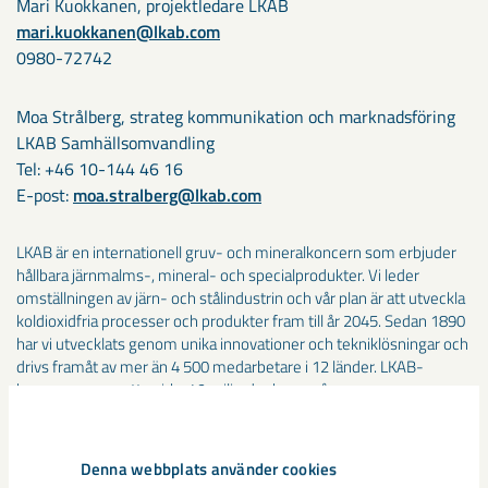
Mari Kuokkanen, projektledare LKAB
mari.kuokkanen@lkab.com
0980-72742
Moa Strålberg, strateg kommunikation och marknadsföring
LKAB Samhällsomvandling
Tel: +46 10-144 46 16
E-post:
moa.stralberg@lkab.com
LKAB är en internationell gruv- och mineralkoncern som erbjuder
hållbara järnmalms-, mineral- och specialprodukter. Vi leder
omställningen av järn- och stålindustrin och vår plan är att utveckla
koldioxidfria processer och produkter fram till år 2045. Sedan 1890
har vi utvecklats genom unika innovationer och tekniklösningar och
drivs framåt av mer än 4 500 medarbetare i 12 länder. LKAB-
koncernen omsatte cirka 49 miljarder kronor år
2021. www.lkab.com
Denna webbplats använder cookies