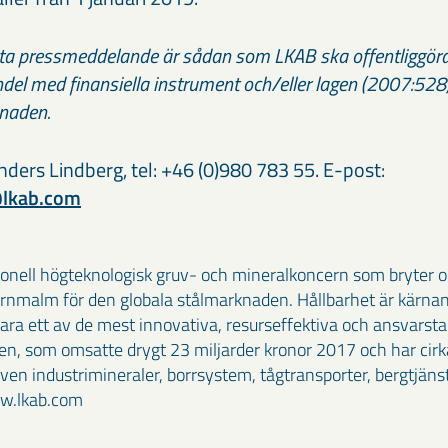
tta pressmeddelande är sådan som LKAB ska offentliggöra 
el med finansiella instrument och/eller lagen (2007:52
naden.
ders Lindberg, tel: +46 (0)980 783 55. E-post:
@lkab.com
ionell högteknologisk gruv- och mineralkoncern som bryter o
rnmalm för den globala stålmarknaden. Hållbarhet är kärnan 
vara ett av de mest innovativa, resurseffektiva och ansvarst
n, som omsatte drygt 23 miljarder kronor 2017 och har cirka
en industrimineraler, borrsystem, tågtransporter, bergtjäns
ww.lkab.com