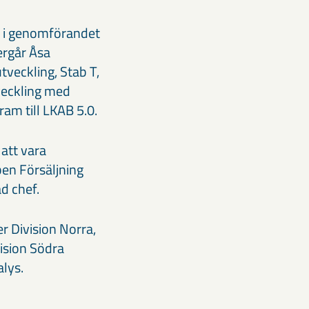
ll i genomförandet
ergår Åsa
veckling, Stab T,
tveckling med
am till LKAB 5.0.
att vara
ben Försäljning
d chef.
r Division Norra,
vision Södra
lys.