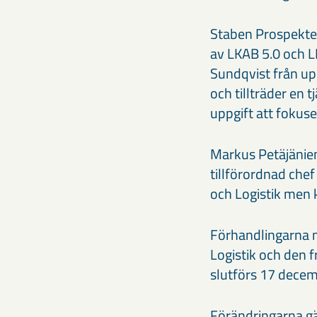
Staben Prospekteri
av LKAB 5.0 och 
Sundqvist från up
och tillträder en 
uppgift att fokus
Markus Petäjäniem
tillförordnad chef
och Logistik men 
Förhandlingarna m
Logistik och den f
slutförs 17 decem
Förändringarna gäl