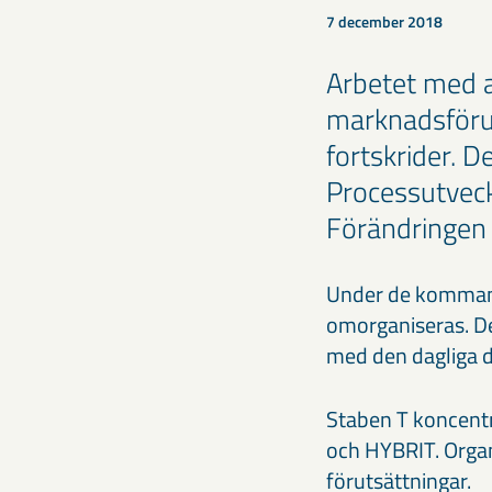
7 december 2018
Arbetet med a
marknadsförut
fortskrider. 
Processutveck
Förändringen 
Under de kommand
omorganiseras. D
med den dagliga dri
Staben T koncentr
och HYBRIT. Organ
förutsättningar.