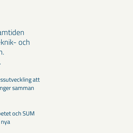
ramtiden
eknik- och
n.
.
sutveckling att
hänger samman
rbetet och SUM
 nya