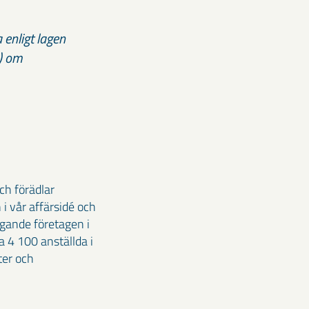
enligt lagen
8) om
ch förädlar
i vår affärsidé och
agande företagen i
 4 100 anställda i
ter och