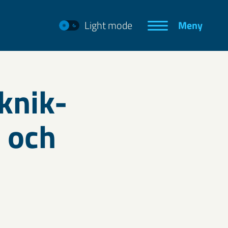
Light mode
Meny
knik-
 och