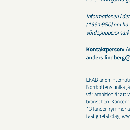
Informationen i de
(1991:980) om hand
värdepappersmark
Kontaktperson:
An
anders.lindberg
LKAB är en internat
Norrbottens unika jä
vår ambition är att 
branschen. Koncerne
13 länder, rymmer äv
fastighetsbolag. w