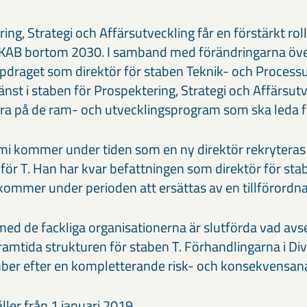
ng, Strategi och Affärsutveckling får en förstärkt ro
LKAB bortom 2030. I samband med förändringarna öv
pdraget som direktör för staben Teknik- och Processut
tjänst i staben för Prospektering, Strategi och Affärsu
era på de ram- och utvecklingsprogram som ska leda fr
i kommer under tiden som en ny direktör rekryteras 
 för T. Han har kvar befattningen som direktör för sta
kommer under perioden att ersättas av en tillförordna
ed de fackliga organisationerna är slutförda vad avse
ramtida strukturen för staben T. Förhandlingarna i Di
ber efter en kompletterande risk- och konsekvensana
ler från 1 januari 2019.