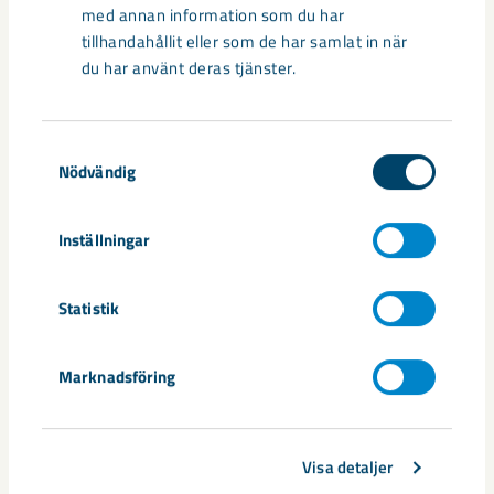
med annan information som du har
tillhandahållit eller som de har samlat in när
du har använt deras tjänster.
Samtyckesval
Nödvändig
Inställningar
Sibirien-området i gamla Kiruna
centrum avvecklas under 2026
Statistik
Under sommaren 2026 fortsätter avveckling av fastigheter i
gamla Kiruna centrum på grund av den pågående gruvdriften
Marknadsföring
– bland annat ...
Visa detaljer