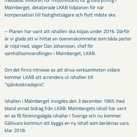
meddelat villkoren för miljötillstånd för gruvbrytning i
Malmberget, detaljerade LKAB tidplanen för när
kompensation till fastighetsägare och flytt måste ske.
– Planen har varit att ishallen ska köpas under 2016. Därför
är vi glada att vi hittat en överenskommelse som båda parter
är nöjd med, säger Dan Johansson, chef för
samhällsomvandlingen i Malmberget, LKAB.
Om det finns intresse av att driva verksamheten vidare
kommer LKAB att arrendera ut ishallen till
”självkostnadspris”.
Ishallen i Malmberget invigdes den 3 december 1965 med
bland annat bidrag från LKAB. Malmbergets ishall har varit
en av få föreningsägda ishallar i Sverige och nu kommer
Gällivare kommun att bygga en ny ishall som beräknas vara
klar 2018.