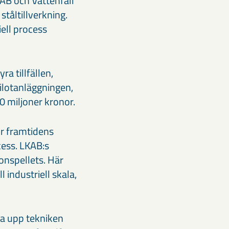
AB och Vattenfall
tåltillverkning.
iell process
ra tillfällen,
ilotanläggningen,
 miljoner kronor.
ur framtidens
cess. LKAB:s
onspellets. Här
 industriell skala,
la upp tekniken