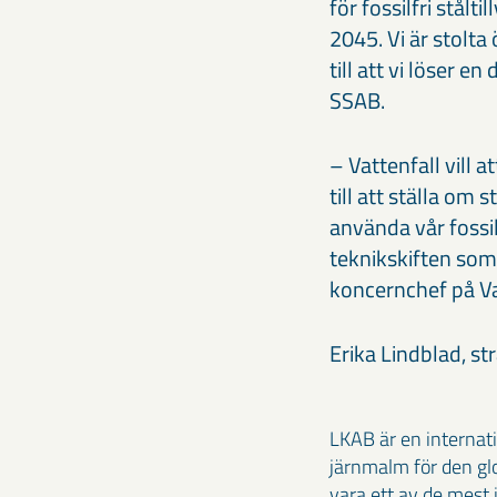
för fossilfri stålt
2045. Vi är stolta
till att vi löser 
SSAB.
– Vattenfall vill a
till att ställa om
använda vår fossil
teknikskiften som
koncernchef på Va
Erika Lindblad, s
LKAB är en internat
järnmalm för den glo
vara ett av de mest