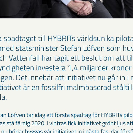
a spadtaget till HYBRITs världsunika pilot
ål med statsminister Stefan Löfven som hu
h Vattenfall har tagit ett beslut om att 
digheten investera 1,4 miljarder kronor 
gen. Det innebär att initiativet nu går in i 
iativet är en fossilfri malmbaserad ståltill
la.
an Löfven tar idag ett första spadtag för HYBRITs pilo
stå färdig 2020. I vintras fick initiativet grönt ljus at
nu börjar byggas går initiativet in i nästa fas, där för