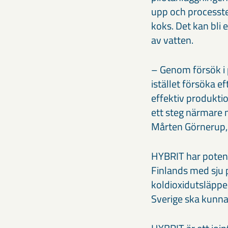
upp och processtek
koks. Det kan bli e
av vatten.
– Genom försök i 
istället försöka 
effektiv produktio
ett steg närmare m
Mårten Görnerup,
HYBRIT har potent
Finlands med sju 
koldioxidutsläppen
Sverige ska kunna