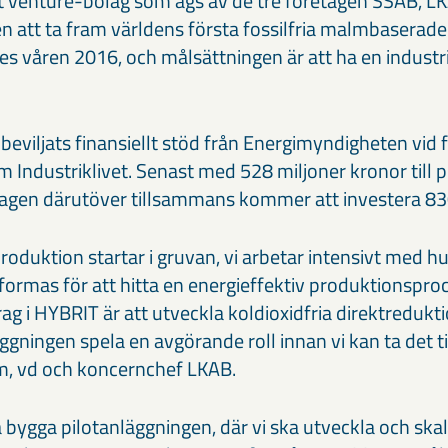
nt venture-bolag som ägs av de tre företagen SSAB, LK
 att ta fram världens första fossilfria malmbaserade s
des våren 2016, och målsättningen är att ha en industr
beviljats finansiellt stöd från Energimyndigheten vid fy
 Industriklivet. Senast med 528 miljoner kronor till p
lagen därutöver tillsammans kommer att investera 830
lproduktion startar i gruvan, vi arbetar intensivt med h
formas för att hitta en energieffektiv produktionspro
g i HYBRIT är att utveckla koldioxidfria direktredukti
ningen spela en avgörande roll innan vi kan ta det till
m, vd och koncernchef LKAB.
 bygga pilotanläggningen, där vi ska utveckla och ska