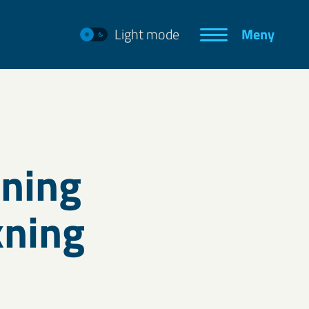
Light mode
Meny
gning
rkning