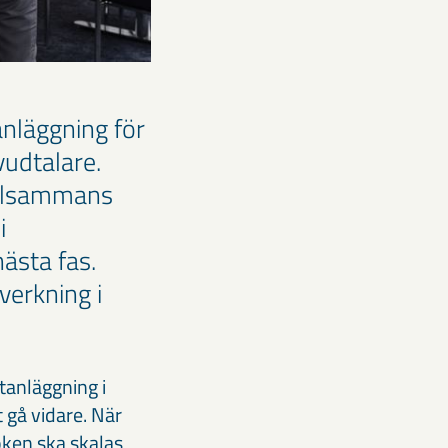
anläggning för
vudtalare.
tillsammans
i
nästa fas.
verkning i
tanläggning i
t gå vidare. När
söken ska skalas