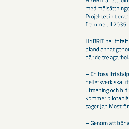
HYBRIT är ett joi
med målsättningen
Projektet initiera
framme till 2035.
HYBRIT har totalt 
bland annat genom
där de tre ägarbo
– En fossilfri stå
pelletsverk ska ut
utmaning och bidra
kommer pilotanlägg
säger Jan Moströ
– Genom att börja