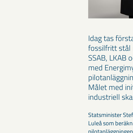
Idag tas först
fossilfritt st
SSAB, LKAB oc
med Energimyn
pilotanläggnin
Målet med init
industriell ska
Statsminister Stef
Luleå som beräknas 
pilotanläggningen 