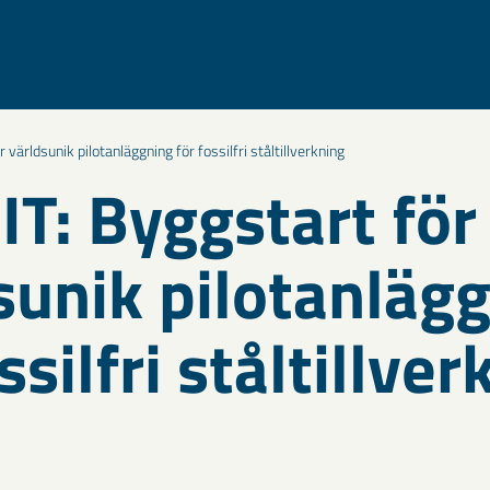
världsunik pilotanläggning för fossilfri ståltillverkning
T: Byggstart för
sunik pilotanläg
ssilfri ståltillve