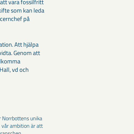
att vara fossilfritt
skifte som kan leda
oncernchef på
ation. Att hjälpa
 vidta. Genom att
stadkomma
Hall, vd och
r Norrbottens unika
 vår ambition är att
branschen.