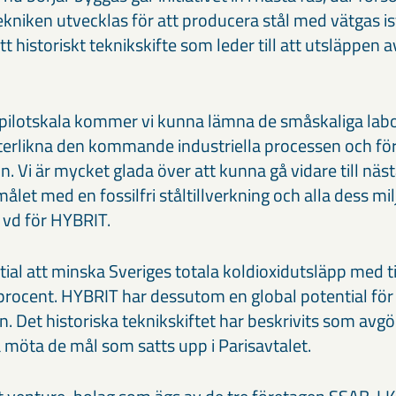
niken utvecklas för att producera stål med vätgas ist
tt historiskt teknikskifte som leder till att utsläppen a
pilotskala kommer vi kunna lämna de småskaliga labo
efterlikna den kommande industriella processen och fö
n. Vi är mycket glada över att kunna gå vidare till n
ålet med en fossilfri ståltillverkning och alla dess mil
 vd för HYBRIT.
ial att minska Sveriges totala koldioxidutsläpp med t
procent. HYBRIT har dessutom en global potential för
. Det historiska teknikskiftet har beskrivits som avgö
 möta de mål som satts upp i Parisavtalet.