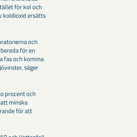
ället för kol och
v koldioxid ersätts
ratorierna och
rbereda för en
ästa fas och komma
jövinster, säger
io procent och
 att minska
rande för att