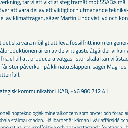
illverkning, tar vi ett viktigt steg framåt mot SSAB:s mål 
 över att vara del av ett viktigt och utmanande teknik
en del av klimatfrågan, säger Martin Lindqvist, vd och k
tt det ska vara möjligt att leva fossilfritt inom en gener
 stålproduktionen är en av de viktigaste åtgärder vi kan
fria el till att producera vätgas i stor skala kan vi å
 får stor påverkan på klimatutsläppen, säger Magnus 
ttenfall.
trategisk kommunikatör LKAB, +46 980 712 41
ionell högteknologisk mineralkoncern som bryter och förädla
bala stålmarknaden. Hållbarhet är kärnan i vår affärsidé och
 innovativa, resurseffektiva och ansvarstagande företagen i 