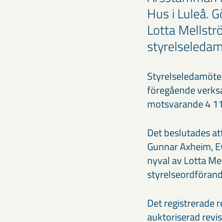
Hus i Luleå. 
Lotta Mellstr
styrelseledam
Styrelseledamöter
föregående verks
motsvarande 4 117 
Det beslutades at
Gunnar Axheim, Ev
nyval av Lotta Me
styrelseordförand
Det registrerade r
auktoriserad revi