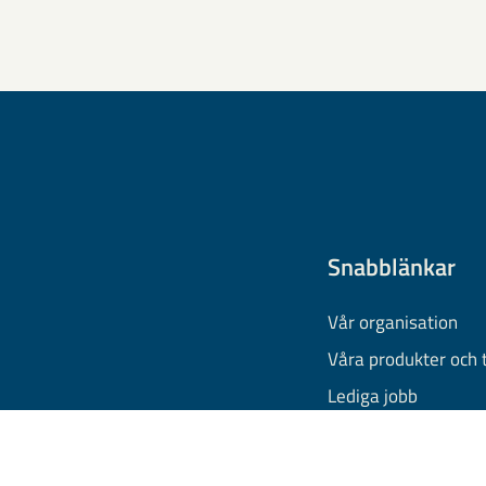
Snabblänkar
Vår organisation
Våra produkter och 
Lediga jobb
Finansiell informati
Behandling av pers