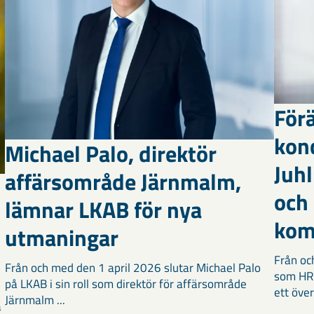
Förä
kon
Michael Palo, direktör
Juhl
affärsområde Järnmalm,
och
lämnar LKAB för nya
kom
utmaningar
Från oc
Från och med den 1 april 2026 slutar Michael Palo
som HR-
på LKAB i sin roll som direktör för affärsområde
ett över
Järnmalm ...
a