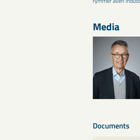
rymmer även industri
Media
Documents