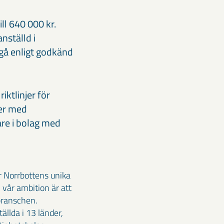
ll 640 000 kr.
nställd i
utgå enligt godkänd
iktlinjer för
mer med
are i bolag med
r Norrbottens unika
 vår ambition är att
branschen.
llda i 13 länder,