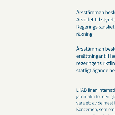
Årsstämman beslut
Arvodet till styre
Regeringskansliet,
räkning.
Årsstämman besluta
ersättningar till
regeringens riktli
statligt ägande b
LKAB är en internat
järnmalm för den glo
vara ett av de mest
Koncernen, som omsa