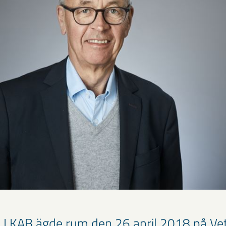
 LKAB ägde rum den 26 april 2018 på V