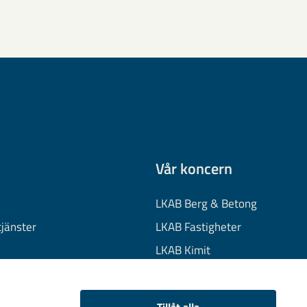
Vår koncern
LKAB Berg & Betong
tjänster
LKAB Fastigheter
LKAB Kimit
on
LKAB Mekaniska
onuppgifter
LKAB Minerals