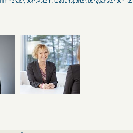
mineraler, borrsystem, tågtransporter, bergtjänster och fas