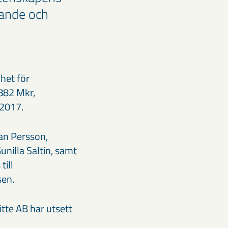
rande och
het för
882 Mkr,
 2017.
an Persson,
nilla Saltin, samt
ill
sen.
itte AB har utsett