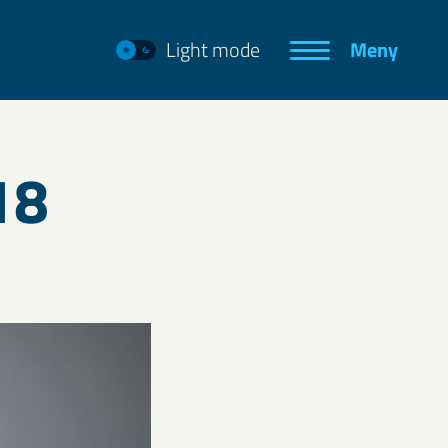
Light mode
Meny
18