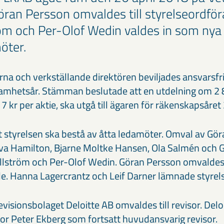
Göran Persson omvaldes till styrelseordfö
öm och Per-Olof Wedin valdes in som nya
öter.
na och verkställande direktören beviljades ansvarsfri
amhetsår. Stämman beslutade att en utdelning om 2 
kr per aktie, ska utgå till ägaren för räkenskapsåret
t styrelsen ska bestå av åtta ledamöter. Omval av Gör
a Hamilton, Bjarne Moltke Hansen, Ola Salmén och Gu
llström och Per-Olof Wedin. Göran Persson omvaldes t
e. Hanna Lagercrantz och Leif Darner lämnade styrel
evisionsbolaget Deloitte AB omvaldes till revisor. Delo
sor Peter Ekberg som fortsatt huvudansvarig revisor.