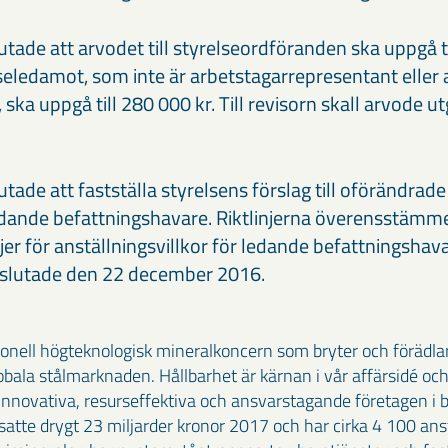
ade att arvodet till styrelseordföranden ska uppgå ti
lseledamot, som inte är arbetstagarrepresentant eller a
 ska uppgå till 280 000 kr. Till revisorn skall arvode 
de att fastställa styrelsens förslag till oförändrade r
 ledande befattningshavare. Riktlinjerna överensstäm
njer för anställningsvillkor för ledande befattningshav
eslutade den 22 december 2016.
ionell högteknologisk mineralkoncern som bryter och förädla
bala stålmarknaden. Hållbarhet är kärnan i vår affärsidé och
 innovativa, resurseffektiva och ansvarstagande företagen i 
tte drygt 23 miljarder kronor 2017 och har cirka 4 100 anstä