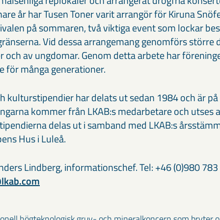
målsenliga replokaler och arrangerat drogfria konserte
nare år har Tusen Toner varit arrangör för Kiruna Snöfe
tivalen på sommaren, två viktiga event som lockar be
änserna. Vid dessa arrangemang genomförs större d
r och av ungdomar. Genom detta arbete har föreningen 
le för många generationer.
ch kulturstipendier har delats ut sedan 1984 och är p
ingarna kommer från LKAB:s medarbetare och utses 
Stipendierna delas ut i samband med LKAB:s årsstämm
ens Hus i Luleå.
ders Lindberg, informationschef. Tel: +46 (0)980 783 
@lkab.com
ionell högteknologisk gruv- och mineralkoncern som bryter o