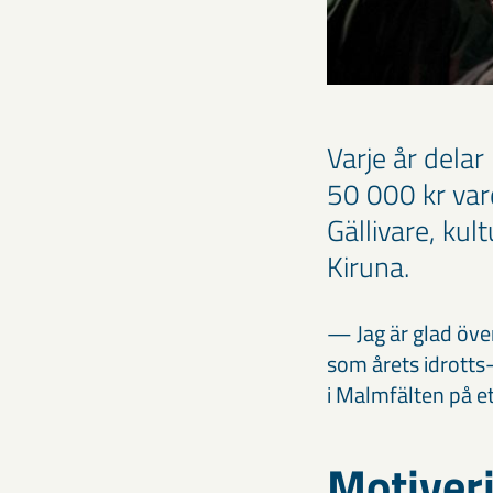
Varje år delar
50 000 kr var
Gällivare, kul
Kiruna.
— Jag är glad öve
som årets idrotts
i Malmfälten på e
Motiver