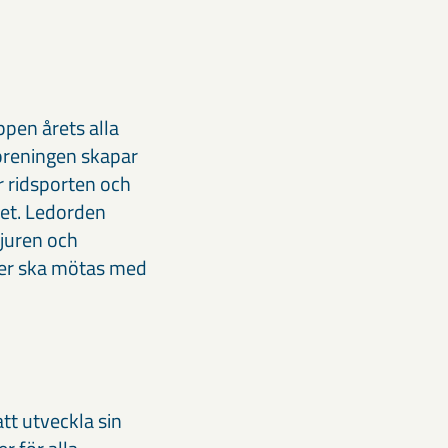
ppen årets alla
 Föreningen skapar
r ridsporten och
het. Ledorden
djuren och
ater ska mötas med
tt utveckla sin