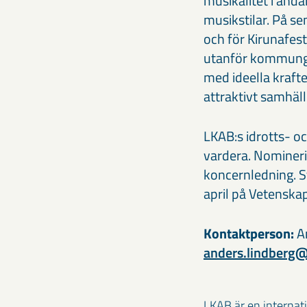
musikalitet i ända
musikstilar. På se
och för Kirunafes
utanför kommungr
med ideella krafte
attraktivt samhäl
LKAB:s idrotts- o
vardera. Nominer
koncernledning. 
april på Vetenskap
Kontaktperson:
An
anders.lindberg
LKAB är en internat