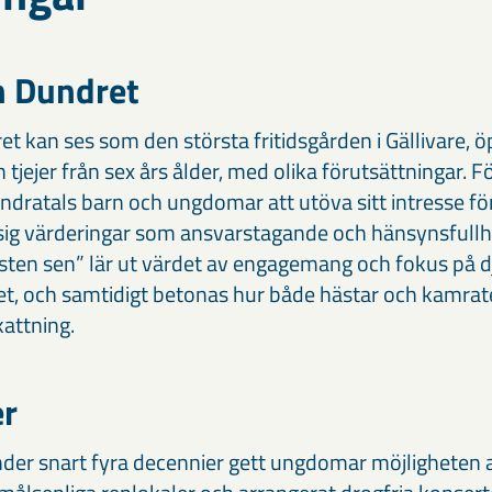
n Dundret
 kan ses som den största fritidsgården i Gällivare, ö
ch tjejer från sex års ålder, med olika förutsättningar.
undratals barn och ungdomar att utöva sitt intresse fö
sig värderingar som ansvarstagande och hänsynsfull
esten sen” lär ut värdet av engagemang och fokus på 
llet, och samtidigt betonas hur både hästar och kamr
attning.
er
der snart fyra decennier gett ungdomar möjligheten a