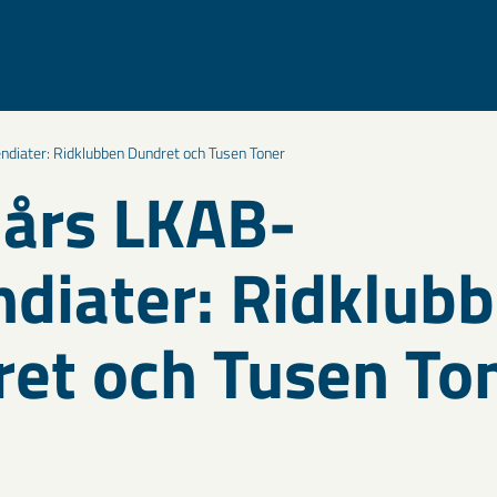
diater: Ridklubben Dundret och Tusen Toner
års LKAB-
ndiater: Ridklub
et och Tusen To