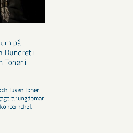
dium på
n Dundret i
n Toner i
 och Tusen Toner
engagerar ungdomar
 koncernchef.