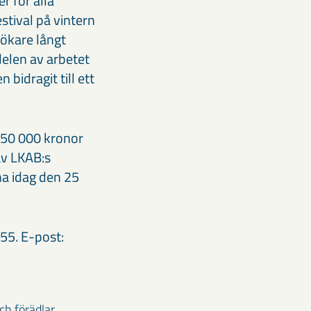
r för alla
stival på vintern
sökare långt
elen av arbetet
bidragit till ett
å 50 000 kronor
av LKAB:s
a idag den 25
55. E-post:
ch förädlar