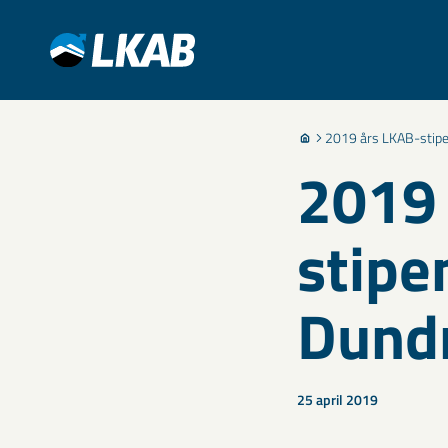
2019 års LKAB-stipen
2019 
stipe
Dundr
25 april 2019