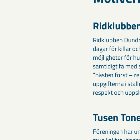
Ridklubbe
Ridklubben Dundret
dagar för killar o
möjligheter för h
samtidigt få med 
”hästen först – r
uppgifterna i sta
respekt och uppsk
Tusen Ton
Föreningen har un