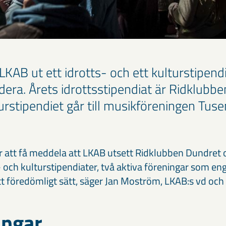
 LKAB ut ett idrotts- och ett kulturstipen
dera. Årets idrottsstipendiat är Ridklubbe
turstipendiet går till musikföreningen Tuse
r att få meddela att LKAB utsett Ridklubben Dundret
- och kulturstipendiater, två aktiva föreningar som 
tt föredömligt sätt, säger Jan Moström, LKAB:s vd och
ingar