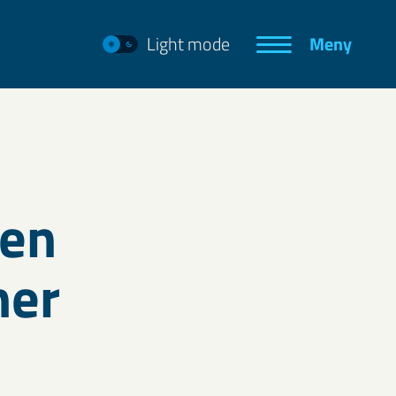
Light mode
Meny
ben
ner