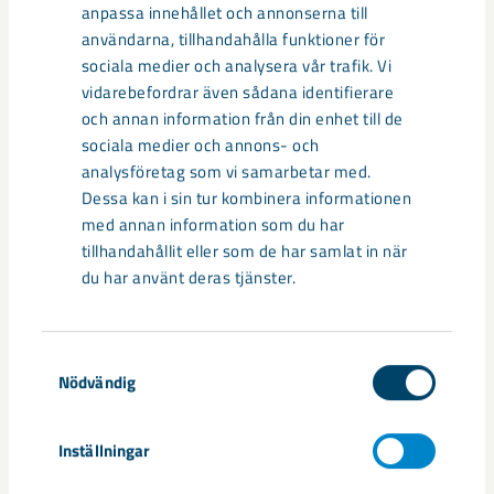
anpassa innehållet och annonserna till
användarna, tillhandahålla funktioner för
sociala medier och analysera vår trafik. Vi
vidarebefordrar även sådana identifierare
och annan information från din enhet till de
sociala medier och annons- och
analysföretag som vi samarbetar med.
Dessa kan i sin tur kombinera informationen
med annan information som du har
tillhandahållit eller som de har samlat in när
du har använt deras tjänster.
Så kan humanoida robotar öka
Samtyckesval
Nödvändig
säkerheten i framtidens gruva
Utvecklingen av humanoida robotar, människoliknande
Inställningar
robotar med armar och ben, går snabbt. I takt med att