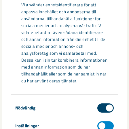
Vi använder enhetsidentifierare för att
Relaterat innehåll
anpassa innehållet och annonserna till
användarna, tillhandahålla funktioner för
sociala medier och analysera vår trafik. Vi
vidarebefordrar även sådana identifierare
och annan information från din enhet till de
sociala medier och annons- och
analysföretag som vi samarbetar med.
Dessa kan i sin tur kombinera informationen
med annan information som du har
tillhandahållit eller som de har samlat in när
du har använt deras tjänster.
Samtyckesval
Nödvändig
Så kan humanoida robotar öka
säkerheten i framtidens gruva
Inställningar