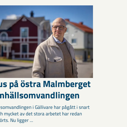
us på östra Malmberget
amhällsomvandlingen
somvandlingen i Gällivare har pågått i snart
och mycket av det stora arbetet har redan
ts. Nu ligger ...