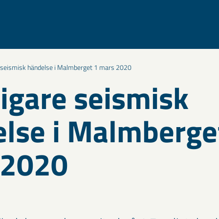
e seismisk händelse i Malmberget 1 mars 2020
ligare seismisk
lse i Malmberge
 2020