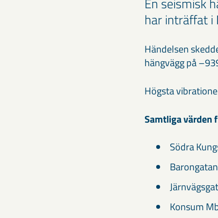
En seismisk h
har inträffat 
Händelsen skedde 
hängvägg på –939
Högsta vibratione
Samtliga värden f
Södra Kung
Barongatan
Järnvägsga
Konsum Mb