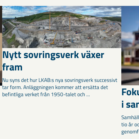
Nytt sovringsverk växer
fram
Nu syns det hur LKAB:s nya sovringsverk successivt
tar form. Anläggningen kommer att ersätta det
Fok
befintliga verket från 1950-talet och ...
i s
Samhäll
tio år 
genomför