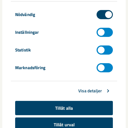
Dela
Samtyckesval
Nödvändig
Inställningar
Taggar
Gällivare
Malmberget
seismik
Statistik
Marknadsföring
Relaterat innehåll
Visa detaljer
Tillåt alla
Tillåt urval