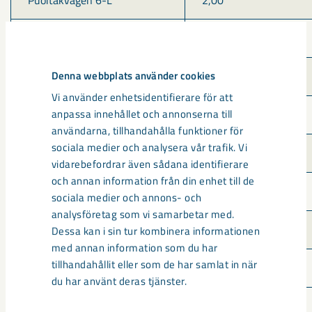
Puoitakvägen 6-L
2,00
Sveavägen 7-T
1,40
Denna webbplats använder cookies
Malmstavägen 11-T
0,95
Vi använder enhetsidentifierare för att
anpassa innehållet och annonserna till
G:a Malmstaskolan-L
0,85
användarna, tillhandahålla funktioner för
sociala medier och analysera vår trafik. Vi
Eriksgatan 14-T
0,75
vidarebefordrar även sådana identifierare
och annan information från din enhet till de
Sagoslingan-L
0,60
sociala medier och annons- och
analysföretag som vi samarbetar med.
Granbacka 7-T
0,50
Dessa kan i sin tur kombinera informationen
med annan information som du har
tillhandahållit eller som de har samlat in när
Banjostigen 4-T
0,45
du har använt deras tjänster.