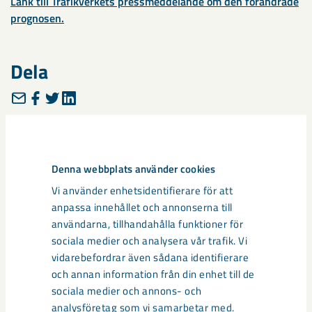
Länk till Trafikverkets pressmeddelande om den förändrade
prognosen.
Dela
Taggar
Kiruna
logistik
Malmbanan
Narvik
Denna webbplats använder cookies
Vi använder enhetsidentifierare för att
anpassa innehållet och annonserna till
användarna, tillhandahålla funktioner för
sociala medier och analysera vår trafik. Vi
Relaterat innehåll
vidarebefordrar även sådana identifierare
och annan information från din enhet till de
sociala medier och annons- och
analysföretag som vi samarbetar med.