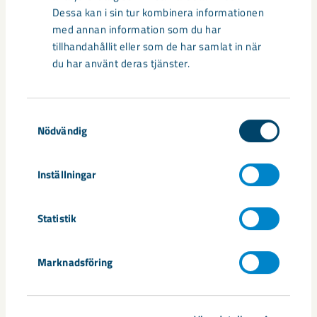
Dessa kan i sin tur kombinera informationen
med annan information som du har
tillhandahållit eller som de har samlat in när
du har använt deras tjänster.
Samtyckesval
Nödvändig
Inställningar
Sibirien-området i gamla Kiruna
Statistik
centrum avvecklas under 2026
Under sommaren 2026 fortsätter avveckling av fastigheter i
Marknadsföring
gamla Kiruna centrum på grund av den pågående gruvdriften
– bland annat ...