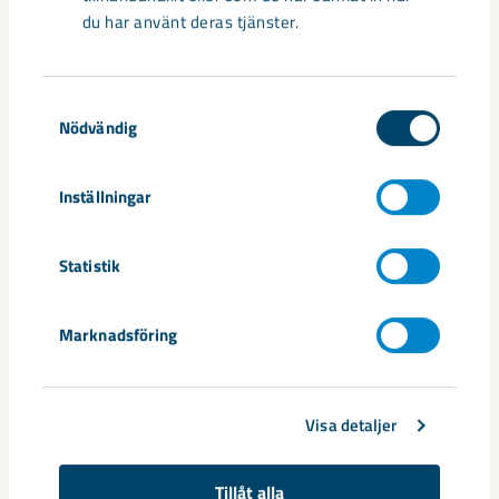
du har använt deras tjänster.
Taggar
Kiruna
Projekt Kiruna
samhällsomvandling
Samtyckesval
Nödvändig
Inställningar
Relaterat innehåll
Statistik
Marknadsföring
Visa detaljer
Tillåt alla