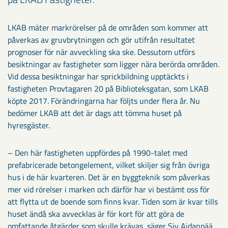
LKAB mäter markrörelser på de områden som kommer att
påverkas av gruvbrytningen och gör utifrån resultatet
prognoser för när avveckling ska ske. Dessutom utförs
besiktningar av fastigheter som ligger nära berörda områden.
Vid dessa besiktningar har sprickbildning upptäckts i
fastigheten Provtagaren 20 på Biblioteksgatan, som LKAB
köpte 2017. Förändringarna har följts under flera år. Nu
bedömer LKAB att det är dags att tömma huset på
hyresgäster.
– Den här fastigheten uppfördes på 1990-talet med
prefabricerade betongelement, vilket skiljer sig från övriga
hus i de här kvarteren. Det är en byggteknik som påverkas
mer vid rörelser i marken och därför har vi bestämt oss för
att flytta ut de boende som finns kvar. Tiden som är kvar tills
huset ändå ska avvecklas är för kort för att göra de
omfattande åtgärder som skulle krävas, säger Siv Aidanpää