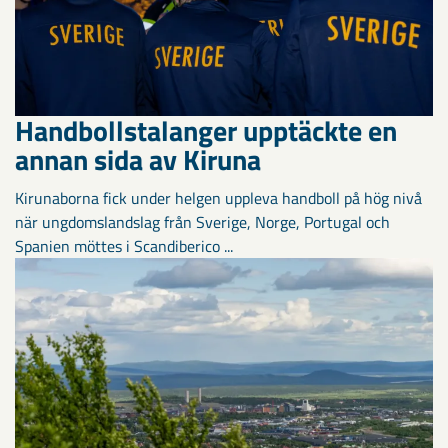
Handbollstalanger upptäckte en
annan sida av Kiruna
Kirunaborna fick under helgen uppleva handboll på hög nivå
när ungdomslandslag från Sverige, Norge, Portugal och
Spanien möttes i Scandiberico ...