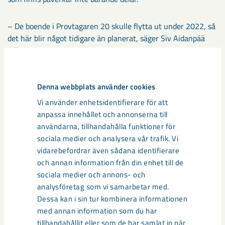
– De boende i Provtagaren 20 skulle flytta ut under 2022, så
det här blir något tidigare än planerat, säger Siv Aidanpää
Edlert.
Nu ska LKAB fortsätta undersöka husen, analysera data från
Denna webbplats använder cookies
mätningar och titta på själva berggrunden för att få fler svar
på varför påverkan blivit oväntat stor.
Vi använder enhetsidentifierare för att
anpassa innehållet och annonserna till
användarna, tillhandahålla funktioner för
sociala medier och analysera vår trafik. Vi
vidarebefordrar även sådana identifierare
Mediekontakt: Anders Lindberg, presschef på LKAB, tel
och annan information från din enhet till de
0980-78355
sociala medier och annons- och
analysföretag som vi samarbetar med.
Dessa kan i sin tur kombinera informationen
Dela
med annan information som du har
tillhandahållit eller som de har samlat in när