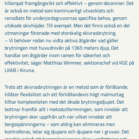
tillämpat framgångsrikt och effektivt – genom decennier. Det
är också en metod som kontinuerligt utvecklats och
renodlats för underjordsgruvornas specifika behov, genom
utökade skivhöjder. Till exempel. Men det finns också en del
utmaningar förenade med storskalig skivrasbrytning.
– Vi behöver redan nu vidta aktiva åtgärder vad gäller
brytningen mot huvudnivån på 1365 meters djup. Det
handlar om åtgärder inom ramen för säkerhet och
effektivitet, säger Matthias Wimmer, sektionschef vid KGE på
LKAB i Kiruna.
Trots att skivrasbrytningen är en metod som är förlåtande,
tillåter flexibilitet och ett förhållandevis högt malmuttag
tilltar komplexiteten med det ökade brytningsdjupet. Det
bottnar framför allt i metodutformningen, som innebär att
brytningen sker uppifrån och ner vilket innebär att
bergsspänningarna – som aldrig kan elimineras men
kontrolleras, letar sig djupare och djupare ner i gruvan. Det