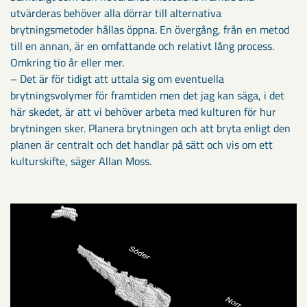
utvärderas behöver alla dörrar till alternativa
brytningsmetoder hållas öppna. En övergång, från en metod
till en annan, är en omfattande och relativt lång process.
Omkring tio år eller mer.
– Det är för tidigt att uttala sig om eventuella
brytningsvolymer för framtiden men det jag kan säga, i det
här skedet, är att vi behöver arbeta med kulturen för hur
brytningen sker. Planera brytningen och att bryta enligt den
planen är centralt och det handlar på sätt och vis om ett
kulturskifte, säger Allan Moss.