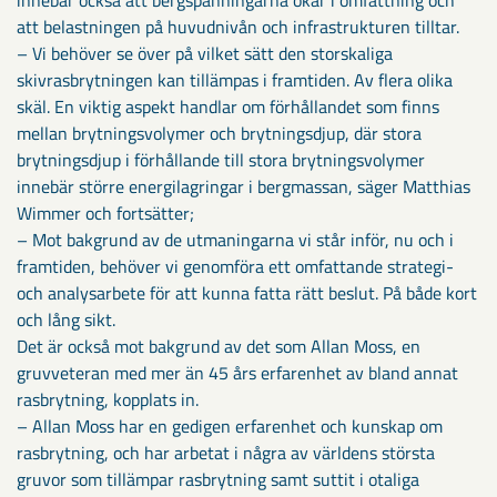
innebär också att bergspänningarna ökar i omfattning och
att belastningen på huvudnivån och infrastrukturen tilltar.
– Vi behöver se över på vilket sätt den storskaliga
skivrasbrytningen kan tillämpas i framtiden. Av flera olika
skäl. En viktig aspekt handlar om förhållandet som finns
mellan brytningsvolymer och brytningsdjup, där stora
brytningsdjup i förhållande till stora brytningsvolymer
innebär större energilagringar i bergmassan, säger Matthias
Wimmer och fortsätter;
– Mot bakgrund av de utmaningarna vi står inför, nu och i
framtiden, behöver vi genomföra ett omfattande strategi-
och analysarbete för att kunna fatta rätt beslut. På både kort
och lång sikt.
Det är också mot bakgrund av det som Allan Moss, en
gruvveteran med mer än 45 års erfarenhet av bland annat
rasbrytning, kopplats in.
– Allan Moss har en gedigen erfarenhet och kunskap om
rasbrytning, och har arbetat i några av världens största
gruvor som tillämpar rasbrytning samt suttit i otaliga