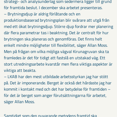
strategi- och analysunderlag som sedermera ligger till grund
för framtida beslut. I december ska arbetet presenteras.
– Brytningsdjup är aldrig förlåtande och en
produktionsbaserad brytningsplan blir svårare att utgå från
med ett ökat brytningsdjup. Större djup fordrar mer planering
där flera parametrar tas i beaktning. Det är centralt för hur
brytningen ska planeras och genomföras. Det finns helt
enkelt mindre möjligheter till flexibilitet, säger Allan Moss.
Men på frågan om vilka möjliga vägval Kirunagruvan ska ta
framledes är det för tidigt att fastslå en utstakad väg. Ett
stort utredningsarbete kvarstår men flera viktiga aspekter är
viktiga att beakta.
– LKAB har den mest utbildade arbetsstyrkan jag har stött
på. Det är imponerande. Berget är också det hårdaste jag har
kommit i kontakt med och det har betydelse för framtiden –
för det är berget som anger förutsättningarna för arbetet,
säger Allan Moss.
Samtidigt som den nuvarande metodens framtid ska