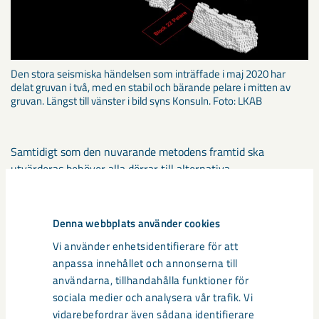
Den stora seismiska händelsen som inträffade i maj 2020 har
delat gruvan i två, med en stabil och bärande pelare i mitten av
gruvan. Längst till vänster i bild syns Konsuln. Foto: LKAB
Samtidigt som den nuvarande metodens framtid ska
utvärderas behöver alla dörrar till alternativa
brytningsmetoder hållas öppna. En övergång, från en metod
till en annan, är en omfattande och relativt lång process.
Omkring tio år eller mer.
Denna webbplats använder cookies
– Det är för tidigt att uttala sig om eventuella
Vi använder enhetsidentifierare för att
brytningsvolymer för framtiden men det jag kan säga, i det
anpassa innehållet och annonserna till
här skedet, är att vi behöver arbeta med kulturen för hur
användarna, tillhandahålla funktioner för
brytningen sker. Planera brytningen och att bryta enligt den
sociala medier och analysera vår trafik. Vi
planen är centralt och det handlar på sätt och vis om ett
vidarebefordrar även sådana identifierare