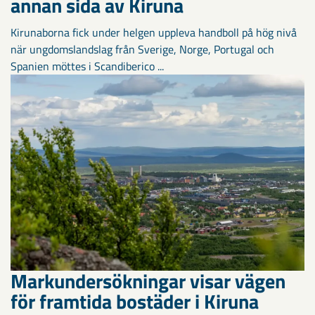
annan sida av Kiruna
Kirunaborna fick under helgen uppleva handboll på hög nivå
när ungdomslandslag från Sverige, Norge, Portugal och
Spanien möttes i Scandiberico ...
Markundersökningar visar vägen
för framtida bostäder i Kiruna