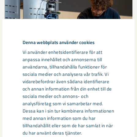
Denna webbplats använder cookies
Vi använder enhetsidentifierare för att
anpassa innehållet och annonserna till
användarna, tillhandahålla funktioner för
sociala medier och analysera vår trafik. Vi
Så kan humanoida robotar öka
vidarebefordrar även sådana identifierare
säkerheten i framtidens gruva
och annan information från din enhet till de
sociala medier och annons- och
Utvecklingen av humanoida robotar, människoliknande
analysföretag som vi samarbetar med.
robotar med armar och ben, går snabbt. I takt med att
Dessa kan i sin tur kombinera informationen
tekniken blir alltmer avancerad ...
med annan information som du har
tillhandahållit eller som de har samlat in när
du har använt deras tjänster.