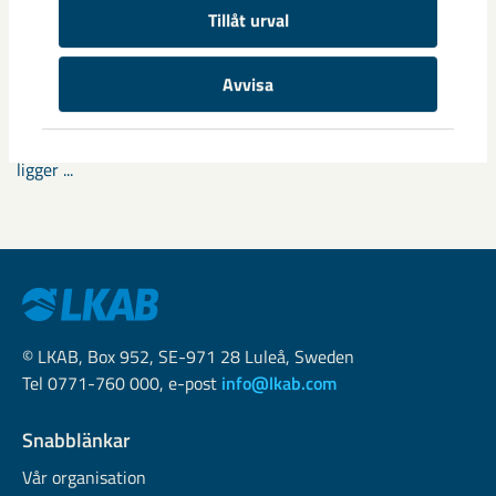
Tillåt urval
Fokus på östra Malmberget i
samhällsomvandlingen
Avvisa
Samhällsomvandlingen i Gällivare har pågått i snart tio år
och mycket av det stora arbetet har redan genomförts. Nu
ligger ...
© LKAB, Box 952, SE-971 28 Luleå, Sweden
Tel 0771-760 000, e-post
info@lkab.com
Snabblänkar
Vår organisation