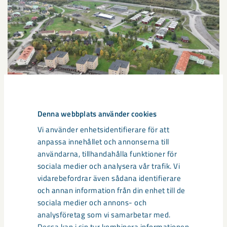
Denna webbplats använder cookies
Sibirien-området i gamla Kiruna
Vi använder enhetsidentifierare för att
anpassa innehållet och annonserna till
centrum avvecklas under 2026
användarna, tillhandahålla funktioner för
sociala medier och analysera vår trafik. Vi
Under sommaren 2026 fortsätter avveckling av fastigheter i
vidarebefordrar även sådana identifierare
gamla Kiruna centrum på grund av den pågående gruvdriften
och annan information från din enhet till de
– bland annat ...
sociala medier och annons- och
analysföretag som vi samarbetar med.
Dessa kan i sin tur kombinera informationen