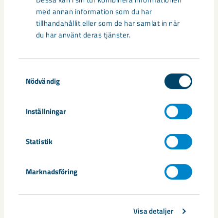
med annan information som du har
tillhandahållit eller som de har samlat in när
du har använt deras tjänster.
Samtyckesval
Nödvändig
Handbollstalanger upptäckte en
Inställningar
annan sida av Kiruna
Statistik
Kirunaborna fick under helgen uppleva handboll på hög nivå
när ungdomslandslag från Sverige, Norge, Portugal och
Spanien möttes i Scandiberico ...
Marknadsföring
Visa detaljer