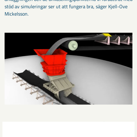
stöd av simuleringar ser ut att fungera bra, säger Kjell-Ove
Mickelsson.
I Narvik utformades de nya skeppslastarna med målet att lasta
pelletsen jämnt och centrerat på transportbandet och med lägsta