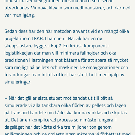
industrin. Det blev grunden till simulatorn som sedan
utvecklades. Vinnova klev in som medfinansiärer, och därmed
var man igång.
Sedan dess har den här metoden använts vid en mängd olika
projekt inom LKAB. I hamnen i Narvik har en ny
skeppslastare byggts i Kaj 7. En kritisk komponent i
logistikkedjan där man vill minimera fallhöjder och öka
precisionen i lastningen mot båtarna för att spara så mycket
som möjligt på pellets och maskiner. De ombyggnationer och
förändringar man hittills utfört har skett helt med hjälp av
simuleringar:
– När det gäller sista stupet mot bandet ut till båt så
simulerade vi alla tänkbara olika flöden av pellets och lägen
på transportbandet som både ska kunna vinklas och skjutas
ut. Det är en komplicerad process som måste fungera. I
dagsläget har det körts cirka tre miljoner ton genom
anläggningen och de omlastningspunkterna vi förbättrat med