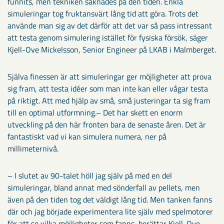
funnits, men tekniken saknades på den tiden. Enkla
simuleringar tog fruktansvärt lång tid att göra. Trots det
använde man sig av det därför att det var så pass intressant
att testa genom simulering istället för fysiska försök, säger
Kjell-Ove Mickelsson, Senior Engineer på LKAB i Malmberget.
Själva finessen är att simuleringar ger möjligheter att prova
sig fram, att testa idéer som man inte kan eller vågar testa
på riktigt. Att med hjälp av små, små justeringar ta sig fram
till en optimal utformning.– Det har skett en enorm
utveckling på den här fronten bara de senaste åren. Det är
fantastiskt vad vi kan simulera numera, ner på
millimeternivå.
– I slutet av 90-talet höll jag själv på med en del
simuleringar, bland annat med sönderfall av pellets, men
även på den tiden tog det väldigt lång tid. Men tanken fanns
där och jag började experimentera lite själv med spelmotorer
för att se vilka möjligheter som fanns, berättar Kjell-Ove