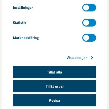
– Det är grymt roligt att vara med på sådana här projekt, där
det verkligen landar i ett resultat. Det gör skillnad, säger
Inställningar
Kjell-Ove Mickelsson.
Statistik
– Just nu finns intresse från Svappavaara att nyttja
simulering för utveckling av utläggare i deras verk, samt i
Marknadsföring
Narvik där man ska förbättra ytterligare ett antal kritiska
omlastningspunkter.
Visa detaljer
Tillåt alla
Tillåt urval
Avvisa