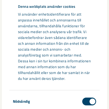
möjliga fallhöjd.
Denna webbplats använder cookies
Ett annat exempel är under jord i Malmberget där man
Vi använder enhetsidentifierare för att
byggde om skipparna och växelvis tvingades ta dem ur drift.
anpassa innehållet och annonserna till
En omlastning behövdes för att fördela en del av materialet
användarna, tillhandahålla funktioner för
till lastbilar. Omlastningen måste vara robust, med minimalt
sociala medier och analysera vår trafik. Vi
med spill och jämn och snabb lastning.
vidarebefordrar även sådana identifierare
och annan information från din enhet till de
sociala medier och annons- och
Simuleringar gjordes och visades upp för konstruktörer,
analysföretag som vi samarbetar med.
mekaniker och chaufförer som fick komma med input och
Dessa kan i sin tur kombinera informationen
med hjälp av det kunde ett antal problem identifieras redan
med annan information som du har
innan växelstupet byggdes – var spillet skulle bli och var
tillhandahållit eller som de har samlat in när
slitage kunde uppstå. Man kunde bygga rätt från början
du har använt deras tjänster.
istället för att bygga om senare. Under åren då
ombyggnationen pågick så passerade årligen 14 miljoner ton
råmaterial genom växlingsstupet och det är fortfarande i
Samtyckesval
bruk.
Nödvändig