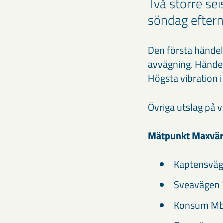
Två större se
söndag efterm
Den första händel
avvägning. Händel
Högsta vibration 
Övriga utslag på 
Mätpunkt Maxvär
Kaptensväg
Sveavägen 
Konsum Mb