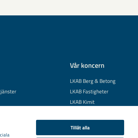
Vår koncern
LKAB Berg & Betong
tjänster
LKAB Fastigheter
LKAB Kimit
on
LKAB Mekaniska
onuppgifter
LKAB Minerals
Tillåt alla
kies
LKAB Wassara
ciala