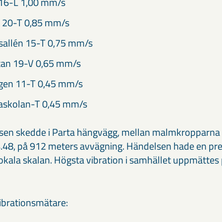
16-L 1,00 mm/s
 20-T 0,85 mm/s
sallén 15-T 0,75 mm/s
tan 19-V 0,65 mm/s
en 11-T 0,45 mm/s
askolan-T 0,45 mm/s
sen skedde i Parta hängvägg, mellan malmkropparna P
.48, på 912 meters avvägning. Händelsen hade en pr
 lokala skalan. Högsta vibration i samhället uppmätte
vibrationsmätare: