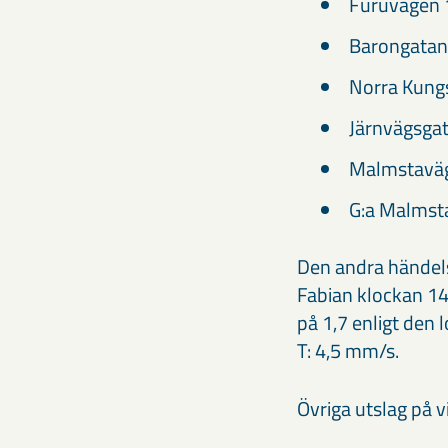
Furuvägen 
Barongatan
Norra Kung
Järnvägsga
Malmstaväg
G:a Malmst
Den andra händel
Fabian klockan 14
på 1,7 enligt den
T: 4,5 mm/s.
Övriga utslag på 