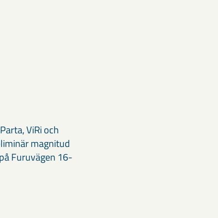
arta, ViRi och
eliminär magnitud
s på Furuvägen 16-