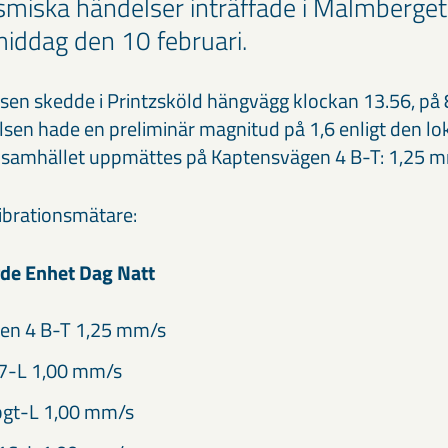
ismiska händelser inträffade i Malmberge
iddag den 10 februari.
sen skedde i Printzsköld hängvägg klockan 13.56, på
sen hade en preliminär magnitud på 1,6 enligt den lok
i samhället uppmättes på Kaptensvägen 4 B-T: 1,25 m
vibrationsmätare:
de Enhet Dag Natt
en 4 B-T 1,25 mm/s
7-L 1,00 mm/s
gt-L 1,00 mm/s