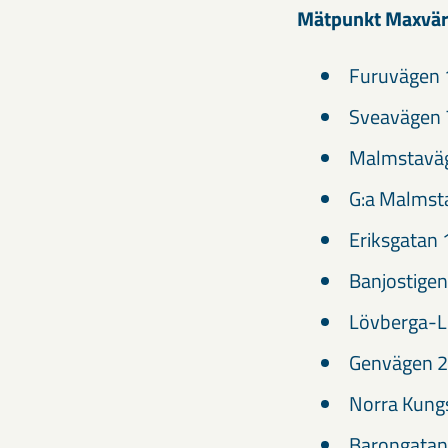
Mätpunkt Maxvär
Furuvägen 
Sveavägen 
Malmstaväg
G:a Malmst
Eriksgatan
Banjostige
Lövberga-L
Genvägen 2
Norra Kung
Barongatan