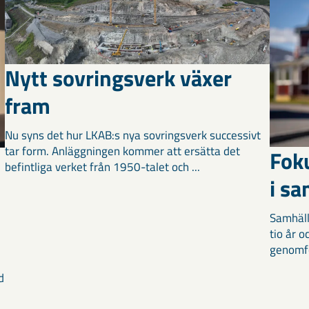
Nytt sovringsverk växer
fram
Nu syns det hur LKAB:s nya sovringsverk successivt
tar form. Anläggningen kommer att ersätta det
Fok
befintliga verket från 1950-talet och ...
i s
Samhäll
tio år 
genomför
d