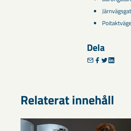
Järnvägsga
Poitaktväg
Dela
Relaterat innehåll