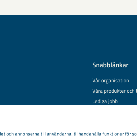
Snabblänkar
Vår organisation
Våra produkter och 
Lediga jobb
Finansiell informati
Behandling av pers
Information om coo
et och annonserna till användarna, tillhandahålla funktioner för so