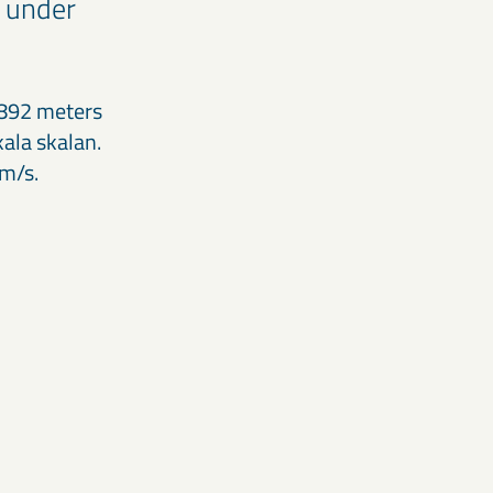
t under
 892 meters
ala skalan.
m/s.