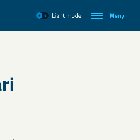
Light mode
Meny
ri