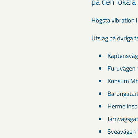
på den lokala
Högsta vibration
Utslag på övriga f
Kaptensväg
Furuvägen 
Konsum Mbg
Barongatan
Hermelinsb
Järnvägsga
Sveavägen 