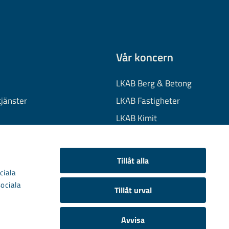
Vår koncern
LKAB Berg & Betong
tjänster
LKAB Fastigheter
LKAB Kimit
on
LKAB Mekaniska
onuppgifter
LKAB Minerals
Tillåt alla
kies
LKAB Wassara
ciala
sociala
Samhällsutveckling
Tillåt urval
Avvisa