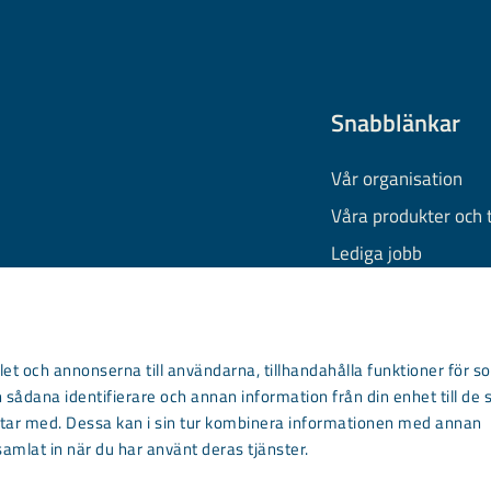
Snabblänkar
Vår organisation
Våra produkter och 
Lediga jobb
Finansiell informati
Behandling av pers
Information om coo
et och annonserna till användarna, tillhandahålla funktioner för so
 sådana identifierare och annan information från din enhet till de 
Kontakta oss
ar med. Dessa kan i sin tur kombinera informationen med annan
samlat in när du har använt deras tjänster.