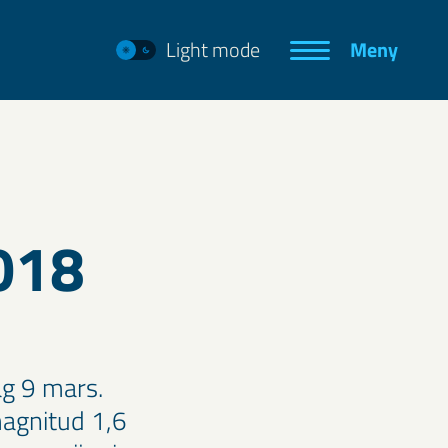
Light mode
Meny
018
ag 9 mars.
magnitud 1,6