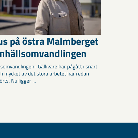
us på östra Malmberget
amhällsomvandlingen
somvandlingen i Gällivare har pågått i snart
och mycket av det stora arbetet har redan
ts. Nu ligger ...