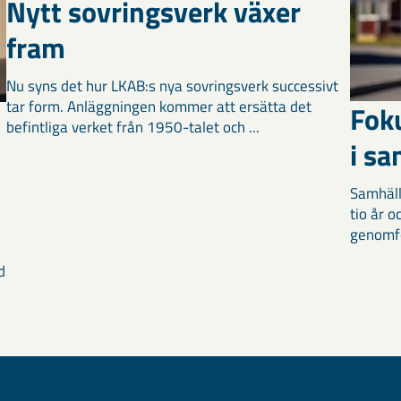
Nytt sovringsverk växer
fram
Nu syns det hur LKAB:s nya sovringsverk successivt
tar form. Anläggningen kommer att ersätta det
Fok
befintliga verket från 1950-talet och ...
i s
Samhäll
tio år 
genomför
d