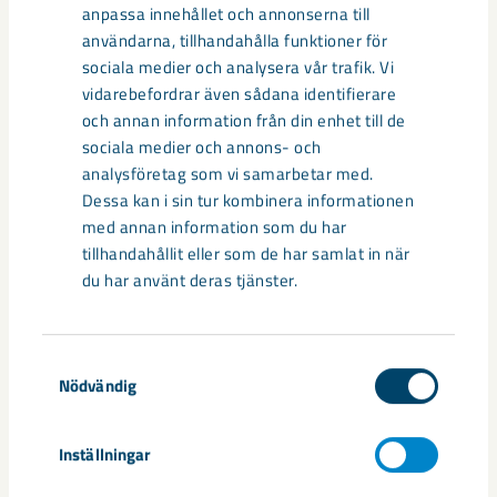
anpassa innehållet och annonserna till
användarna, tillhandahålla funktioner för
sociala medier och analysera vår trafik. Vi
vidarebefordrar även sådana identifierare
och annan information från din enhet till de
sociala medier och annons- och
analysföretag som vi samarbetar med.
Dessa kan i sin tur kombinera informationen
med annan information som du har
tillhandahållit eller som de har samlat in när
du har använt deras tjänster.
Samtyckesval
Så kan humanoida robotar öka
Nödvändig
säkerheten i framtidens gruva
Utvecklingen av humanoida robotar, människoliknande
Inställningar
robotar med armar och ben, går snabbt. I takt med att