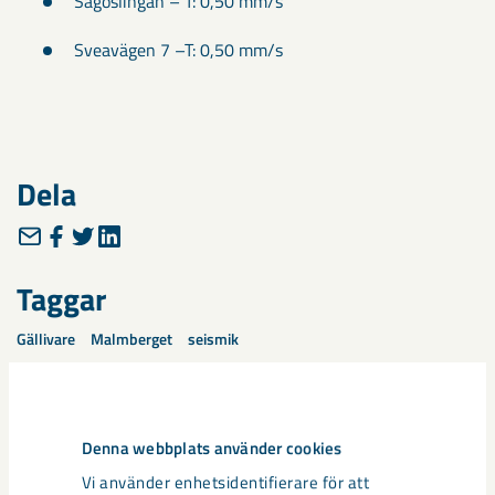
Sagoslingan – T: 0,50 mm/s
Sveavägen 7 –T: 0,50 mm/s
Dela
Taggar
Gällivare
Malmberget
seismik
Denna webbplats använder cookies
Relaterat innehåll
Vi använder enhetsidentifierare för att