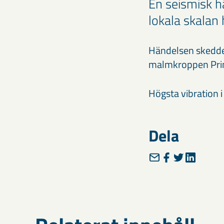
En seismisk h
lokala skalan 
Händelsen skedde k
malmkroppen Prin
Högsta vibration 
Dela