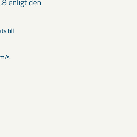
8 enligt den
s till
mm/s.