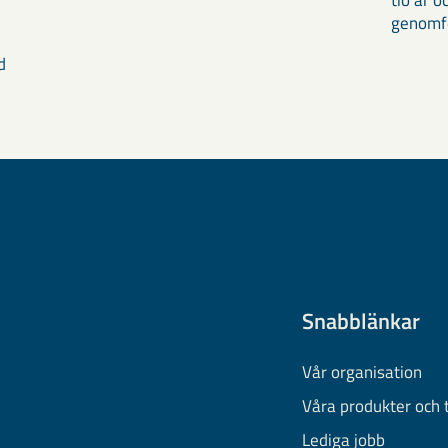
tio år 
genomför
d
Snabblänkar
Vår organisation
Våra produkter och 
Lediga jobb