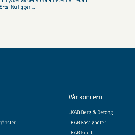
och mycket av det stora arbetet har redan
ts. Nu ligger ...
Vår koncern
LKAB Berg & Betong
tjänster
LKAB Fastigheter
LKAB Kimit