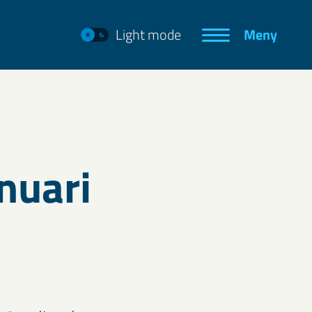
Light mode
Meny
nuari