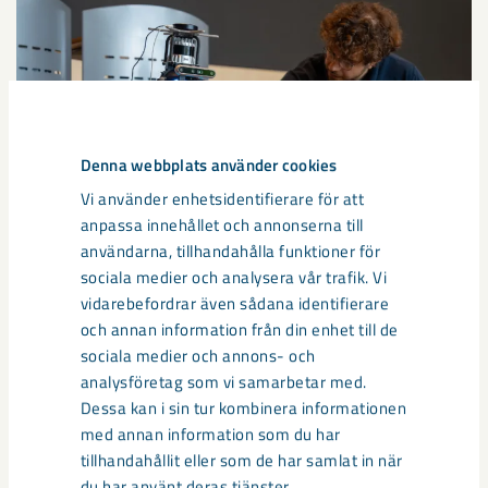
Denna webbplats använder cookies
Vi använder enhetsidentifierare för att
anpassa innehållet och annonserna till
användarna, tillhandahålla funktioner för
sociala medier och analysera vår trafik. Vi
Så kan humanoida robotar öka
vidarebefordrar även sådana identifierare
säkerheten i framtidens gruva
och annan information från din enhet till de
sociala medier och annons- och
Utvecklingen av humanoida robotar, människoliknande
analysföretag som vi samarbetar med.
robotar med armar och ben, går snabbt. I takt med att
Dessa kan i sin tur kombinera informationen
tekniken blir alltmer avancerad ...
med annan information som du har
tillhandahållit eller som de har samlat in när
du har använt deras tjänster.