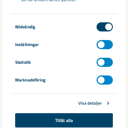
Samtyckesval
Nödvändig
Nytt sovringsverk växer fram
Inställningar
Nu syns det hur LKAB:s nya sovringsverk successivt tar form.
Anläggningen kommer att ersätta det befintliga verket från
1950-talet och ...
Statistik
Marknadsföring
Visa detaljer
Tillåt alla