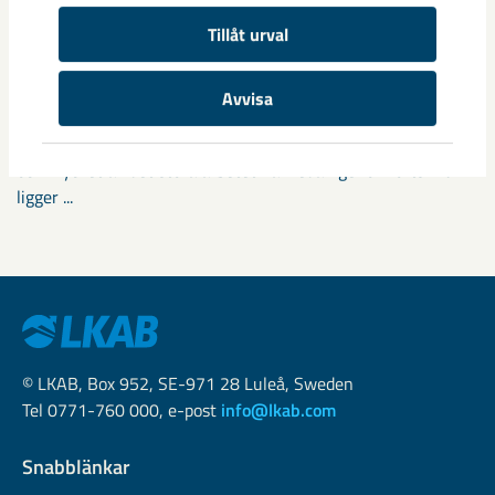
Tillåt urval
Fokus på östra Malmberget i
samhällsomvandlingen
Avvisa
Samhällsomvandlingen i Gällivare har pågått i snart tio år
och mycket av det stora arbetet har redan genomförts. Nu
ligger ...
© LKAB, Box 952, SE-971 28 Luleå, Sweden
Tel 0771-760 000, e-post
info@lkab.com
Snabblänkar