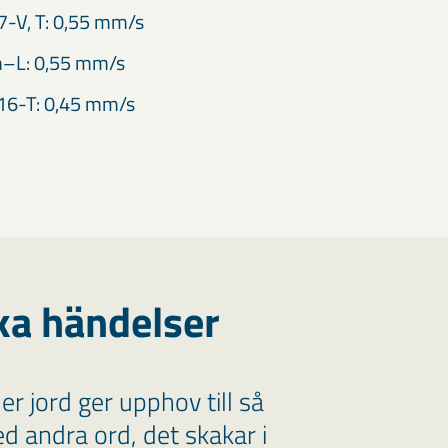
-V, T: 0,55 mm/s
n–L: 0,55 mm/s
16-T: 0,45 mm/s
ka händelser
r jord ger upphov till så
ed andra ord, det skakar i