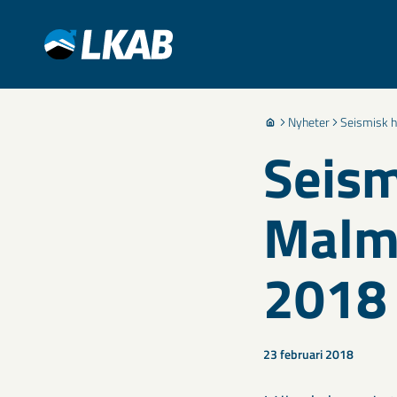
Nyheter
Seismisk h
Seism
Malmb
2018
23 februari 2018