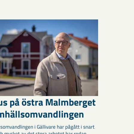
us på östra Malmberget
amhällsomvandlingen
somvandlingen i Gällivare har pågått i snart
och mycket av det stora arbetet har redan