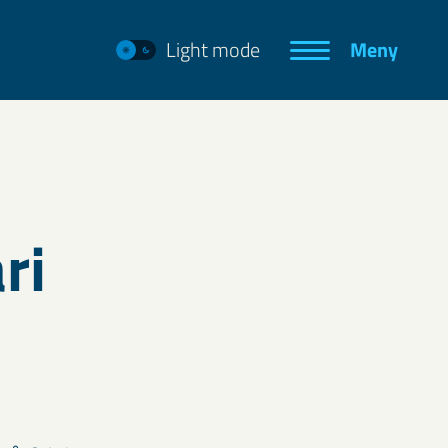
Light mode
Meny
ri