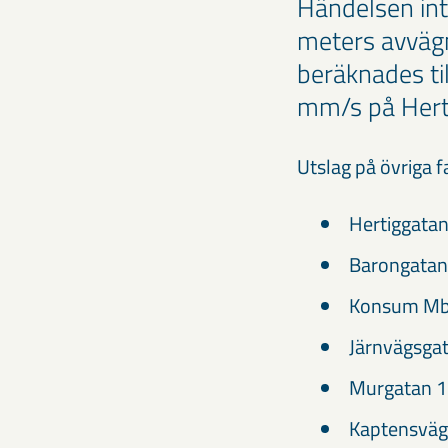
Händelsen int
meters avvägn
beräknades ti
mm/s på Hert
Utslag på övriga f
Hertiggata
Barongatan
Konsum Mbg
Järnvägsgat
Murgatan 1
Kaptensväg