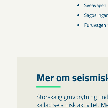
Sveavägen 7
Sagoslinga
Furuvägen 
Mer om seismis
Storskalig gruvbrytning unde
kallad seismisk aktivitet. M