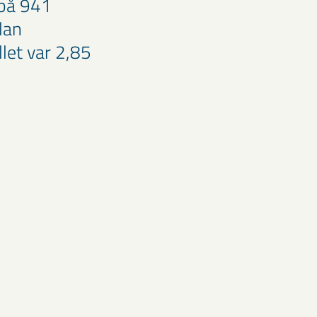
 på 941
lan
let var 2,85