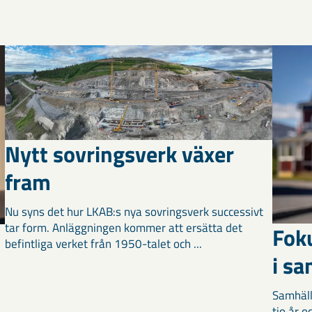
Nytt sovringsverk växer
fram
Nu syns det hur LKAB:s nya sovringsverk successivt
tar form. Anläggningen kommer att ersätta det
Fok
befintliga verket från 1950-talet och ...
i s
Samhäll
tio år 