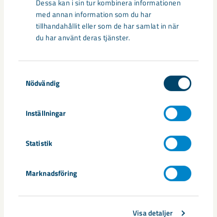
Dessa kan i sin tur kombinera informationen
säkerheten i framtidens gruva
med annan information som du har
tillhandahållit eller som de har samlat in när
Utvecklingen av humanoida robotar, människoliknande
du har använt deras tjänster.
robotar med armar och ben, går snabbt. I takt med att
tekniken blir alltmer avancerad ...
Samtyckesval
Nödvändig
Inställningar
Nytt sovringsverk växer fram
Statistik
Nu syns det hur LKAB:s nya sovringsverk successivt tar form.
Anläggningen kommer att ersätta det befintliga verket från
Marknadsföring
1950-talet och ...
Visa detaljer