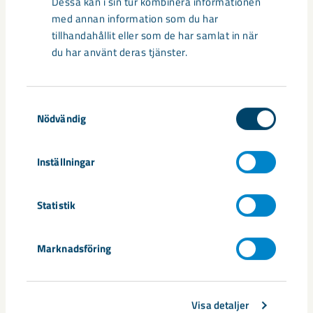
säkerheten i framtidens gruva
Dessa kan i sin tur kombinera informationen
med annan information som du har
Utvecklingen av humanoida robotar, människoliknande
tillhandahållit eller som de har samlat in när
robotar med armar och ben, går snabbt. I takt med att
du har använt deras tjänster.
tekniken blir alltmer avancerad ...
Samtyckesval
Nödvändig
Inställningar
Nytt sovringsverk växer fram
Statistik
Nu syns det hur LKAB:s nya sovringsverk successivt tar form.
Anläggningen kommer att ersätta det befintliga verket från
Marknadsföring
1950-talet och ...
Visa detaljer