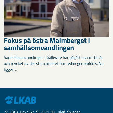
Fokus på östra Malmberget i
samhällsomvandlingen
Samhällsomvandlingen i Gällivare har pågått i snart tio år
och mycket av det stora arbetet har redan genomförts. Nu
ligger ...
© LKAB, Box 952, SE-971 28 Luleå, Sweden