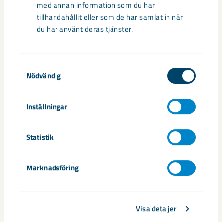
med annan information som du har
Utvecklingen av humanoida robotar, människoliknande
tillhandahållit eller som de har samlat in när
robotar med armar och ben, går snabbt. I takt med att
du har använt deras tjänster.
tekniken blir alltmer avancerad ...
Samtyckesval
Nödvändig
Inställningar
Nytt sovringsverk växer fram
Nu syns det hur LKAB:s nya sovringsverk successivt tar form.
Statistik
Anläggningen kommer att ersätta det befintliga verket från
1950-talet och ...
Marknadsföring
Visa detaljer