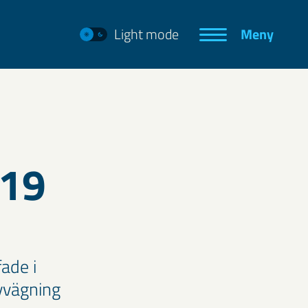
Light mode
Meny
019
ade i
vvägning