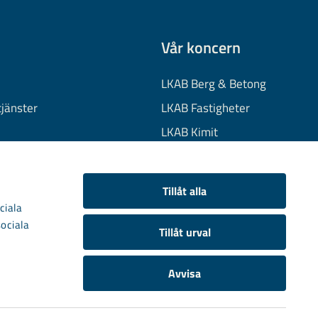
Vår koncern
LKAB Berg & Betong
tjänster
LKAB Fastigheter
LKAB Kimit
on
LKAB Mekaniska
onuppgifter
LKAB Minerals
Tillåt alla
kies
LKAB Wassara
ciala
sociala
Samhällsutveckling
Tillåt urval
Avvisa