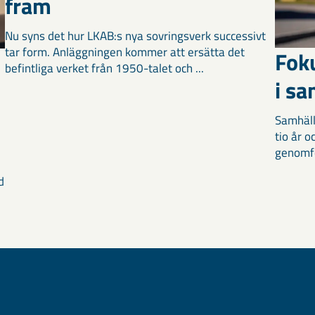
fram
Nu syns det hur LKAB:s nya sovringsverk successivt
tar form. Anläggningen kommer att ersätta det
Fok
befintliga verket från 1950-talet och ...
i s
Samhäll
tio år 
genomför
d