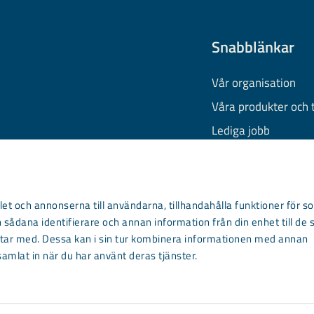
Snabblänkar
Vår organisation
Våra produkter och 
Lediga jobb
Finansiell informati
Behandling av pers
Information om coo
et och annonserna till användarna, tillhandahålla funktioner för so
 sådana identifierare och annan information från din enhet till de 
Kontakta oss
ar med. Dessa kan i sin tur kombinera informationen med annan
samlat in när du har använt deras tjänster.