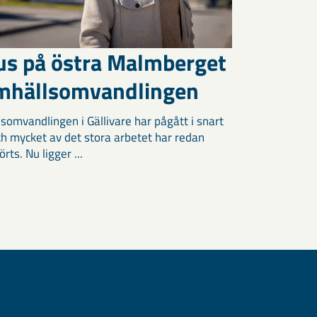
us på östra Malmberget
amhällsomvandlingen
somvandlingen i Gällivare har pågått i snart
och mycket av det stora arbetet har redan
ts. Nu ligger ...