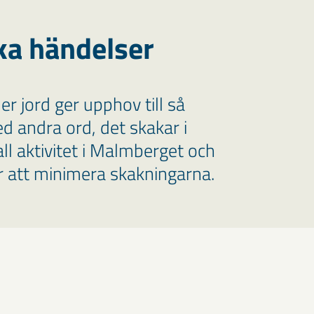
ka händelser
r jord ger upphov till så
ed andra ord, det skakar i
ll aktivitet i Malmberget och
ör att minimera skakningarna.