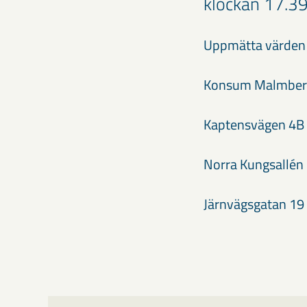
klockan 17.39 
Uppmätta värden 
Konsum Malmb
Kaptensväge
Norra Kungsal
Järnvägsgata