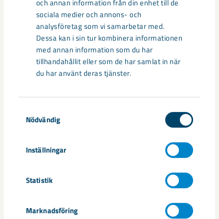
och annan information från din enhet till de
sociala medier och annons- och
analysföretag som vi samarbetar med.
Dessa kan i sin tur kombinera informationen
med annan information som du har
Så kan humanoida robotar öka
tillhandahållit eller som de har samlat in när
du har använt deras tjänster.
säkerheten i framtidens gruva
Utvecklingen av humanoida robotar, människoliknande
robotar med armar och ben, går snabbt. I takt med att
Samtyckesval
Nödvändig
tekniken blir alltmer avancerad ...
Inställningar
Statistik
Nytt sovringsverk växer fram
Marknadsföring