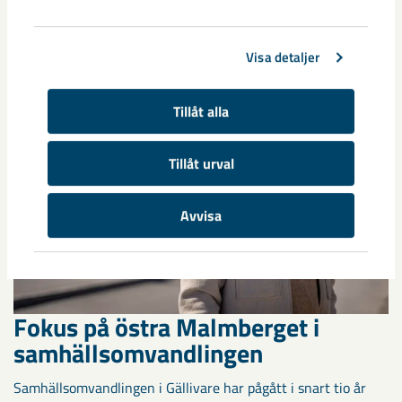
Nu syns det hur LKAB:s nya sovringsverk successivt tar form.
Anläggningen kommer att ersätta det befintliga verket från
1950-talet och ...
Visa detaljer
Tillåt alla
Tillåt urval
Avvisa
Fokus på östra Malmberget i
samhällsomvandlingen
Samhällsomvandlingen i Gällivare har pågått i snart tio år