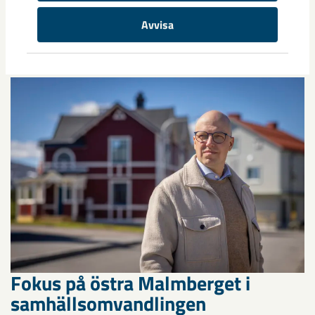
Nytt sovringsverk växer fram
Avvisa
Nu syns det hur LKAB:s nya sovringsverk successivt tar form.
Anläggningen kommer att ersätta det befintliga verket från
1950-talet och ...
Fokus på östra Malmberget i
samhällsomvandlingen