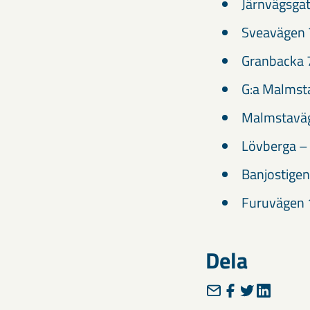
Järnvägsga
Sveavägen 
Granbacka 
G:a Malmst
Malmstaväg
Lövberga –
Banjostigen
Furuvägen 
Dela