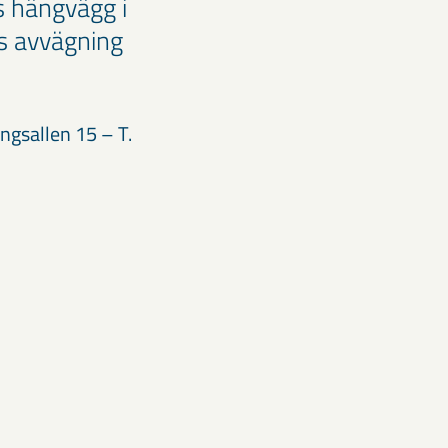
s hängvägg i
s avvägning
ngsallen 15 – T.