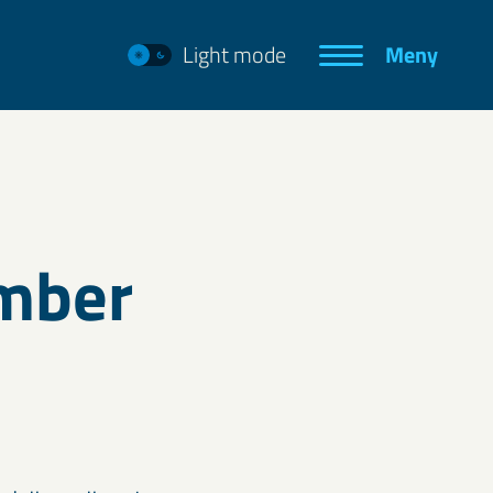
Light mode
Meny
mber