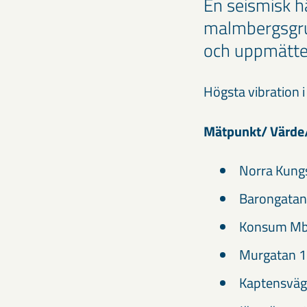
En seismisk h
malmbergsgru
och uppmättes
Högsta vibration 
Mätpunkt/ Värde
Norra Kung
Barongatan
Konsum Mbg
Murgatan 1
Kaptensväg