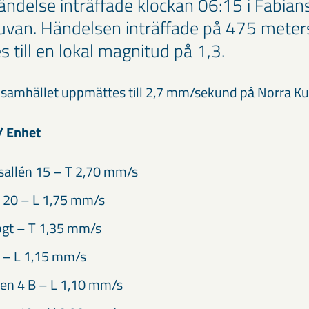
ändelse inträffade klockan 06:15 i Fabian
van. Händelsen inträffade på 475 meter
 till en lokal magnitud på 1,3.
i samhället uppmättes till 2,7 mm/sekund på Norra Ku
/ Enhet
sallén 15 – T 2,70 mm/s
 20 – L 1,75 mm/s
t – T 1,35 mm/s
 – L 1,15 mm/s
en 4 B – L 1,10 mm/s