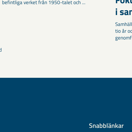
befintliga verket från 1950-talet och ...
i s
Samhäll
tio år 
genomför
d
Snabblänkar