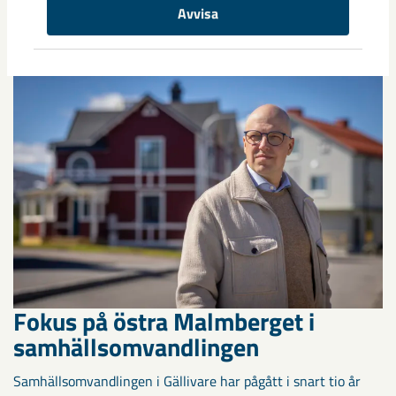
Nu syns det hur LKAB:s nya sovringsverk successivt tar form.
Avvisa
Anläggningen kommer att ersätta det befintliga verket från
1950-talet och ...
Fokus på östra Malmberget i
samhällsomvandlingen
Samhällsomvandlingen i Gällivare har pågått i snart tio år