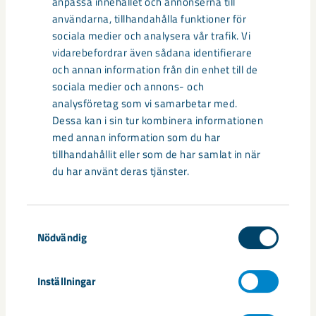
anpassa innehållet och annonserna till
användarna, tillhandahålla funktioner för
sociala medier och analysera vår trafik. Vi
vidarebefordrar även sådana identifierare
och annan information från din enhet till de
sociala medier och annons- och
analysföretag som vi samarbetar med.
Dessa kan i sin tur kombinera informationen
med annan information som du har
tillhandahållit eller som de har samlat in när
du har använt deras tjänster.
Så kan humanoida robotar öka
Samtyckesval
säkerheten i framtidens gruva
Nödvändig
Utvecklingen av humanoida robotar, människoliknande
Inställningar
robotar med armar och ben, går snabbt. I takt med att
tekniken blir alltmer avancerad ...