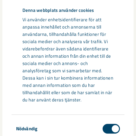
Denna webbplats använder cookies
Vi använder enhetsidentifierare för att
anpassa innehållet och annonserna till
användarna, tillhandahålla funktioner för
sociala medier och analysera vår trafik. Vi
vidarebefordrar även sådana identifierare
och annan information från din enhet till de
sociala medier och annons- och
analysföretag som vi samarbetar med.
Dessa kan i sin tur kombinera informationen
med annan information som du har
tillhandahållit eller som de har samlat in när
Sibirien-området i gamla Kiruna
du har använt deras tjänster.
centrum avvecklas under 2026
Under sommaren 2026 fortsätter avveckling av fastigheter i
Samtyckesval
gamla Kiruna centrum på grund av den pågående gruvdriften
Nödvändig
– bland annat ...