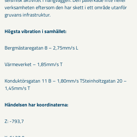
seismisk aktivitet i hängväggen. Den påverkade inte heller
verksamheten eftersom den har skett i ett område utanför
gruvans infrastruktur.
Högsta vibration i samhället:
Bergmästaregatan 8 – 2,75mm/s L
Värmeverket – 1,85mm/s T
Konduktörsgatan 11 B – 1,80mm/s TSteinholtzgatan 20 –
1,45mm/s T
Händelsen har koordinaterna:
Z: -793,7