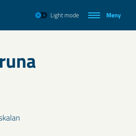
Light mode
Meny
iruna
skalan