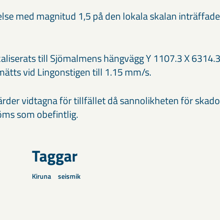
lse med magnitud 1,5 på den lokala skalan inträffade
aliserats till Sjömalmens hängvägg Y 1107.3 X 6314.
ätts vid Lingonstigen till 1.15 mm/s.
ärder vidtagna för tillfället då sannolikheten för skado
öms som obefintlig.
Taggar
Kiruna
seismik