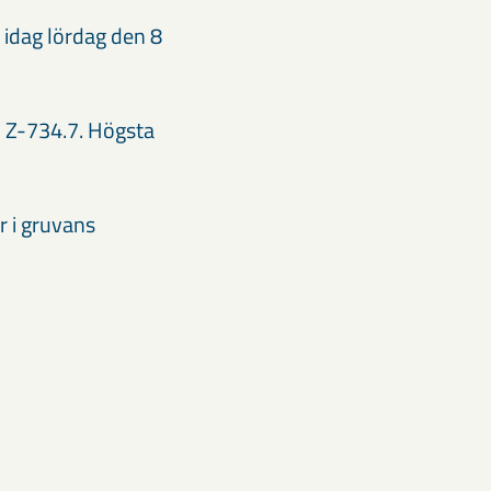
 idag lördag den 8
3 Z-734.7. Högsta
r i gruvans