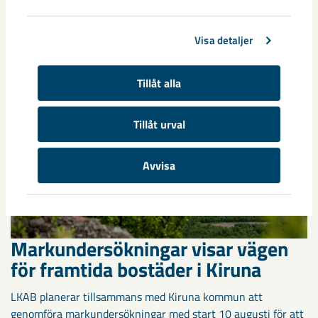
när ungdomslandslag från Sverige, Norge, Portugal och
Spanien möttes i Scandiberico ...
Visa detaljer
Tillåt alla
Tillåt urval
Avvisa
Markundersökningar visar vägen
för framtida bostäder i Kiruna
LKAB planerar tillsammans med Kiruna kommun att
genomföra markundersökningar med start 10 augusti för att