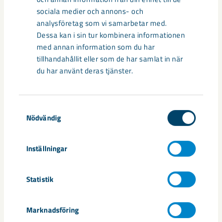
sociala medier och annons- och
Under sommaren 2026 fortsätter avveckling av fastigheter i
analysföretag som vi samarbetar med.
gamla Kiruna centrum på grund av den pågående gruvdriften
Dessa kan i sin tur kombinera informationen
– bland annat ...
med annan information som du har
tillhandahållit eller som de har samlat in när
du har använt deras tjänster.
Samtyckesval
Nödvändig
Inställningar
Statistik
Handbollstalanger upptäckte en
annan sida av Kiruna
Marknadsföring
Kirunaborna fick under helgen uppleva handboll på hög nivå