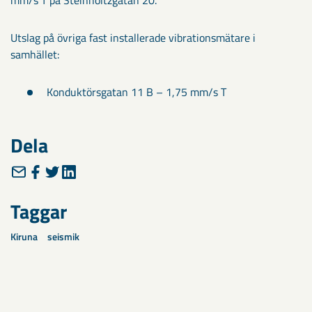
mm/s T på Steinholtzgatan 20.
Utslag på övriga fast installerade vibrationsmätare i
samhället:
Konduktörsgatan 11 B – 1,75 mm/s T
Dela
Taggar
Kiruna
seismik