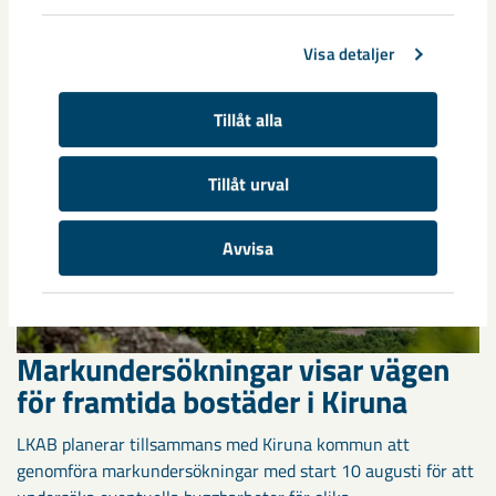
när ungdomslandslag från Sverige, Norge, Portugal och
Spanien möttes i Scandiberico ...
Visa detaljer
Tillåt alla
Tillåt urval
Avvisa
Markundersökningar visar vägen
för framtida bostäder i Kiruna
LKAB planerar tillsammans med Kiruna kommun att
genomföra markundersökningar med start 10 augusti för att