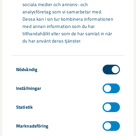
Under sommaren 2026 fortsätter avveckling av fastigheter i
sociala medier och annons- och
gamla Kiruna centrum på grund av den pågående gruvdriften
analysföretag som vi samarbetar med.
– bland annat ...
Dessa kan i sin tur kombinera informationen
med annan information som du har
tillhandahållit eller som de har samlat in när
du har använt deras tjänster.
Samtyckesval
Nödvändig
Inställningar
Handbollstalanger upptäckte en
Statistik
annan sida av Kiruna
Marknadsföring
Kirunaborna fick under helgen uppleva handboll på hög nivå