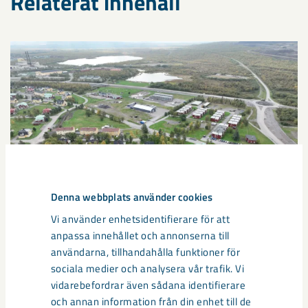
Relaterat innehåll
Denna webbplats använder cookies
Vi använder enhetsidentifierare för att
anpassa innehållet och annonserna till
användarna, tillhandahålla funktioner för
Sibirien-området i gamla Kiruna
sociala medier och analysera vår trafik. Vi
centrum avvecklas under 2026
vidarebefordrar även sådana identifierare
och annan information från din enhet till de