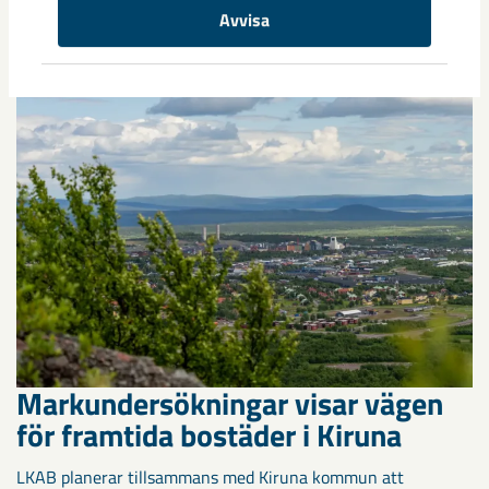
Kirunaborna fick under helgen uppleva handboll på hög nivå
Avvisa
när ungdomslandslag från Sverige, Norge, Portugal och
Spanien möttes i Scandiberico ...
Markundersökningar visar vägen
för framtida bostäder i Kiruna
LKAB planerar tillsammans med Kiruna kommun att