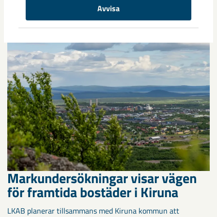
Kirunaborna fick under helgen uppleva handboll på hög nivå
Avvisa
när ungdomslandslag från Sverige, Norge, Portugal och
Spanien möttes i Scandiberico ...
Markundersökningar visar vägen
för framtida bostäder i Kiruna
LKAB planerar tillsammans med Kiruna kommun att