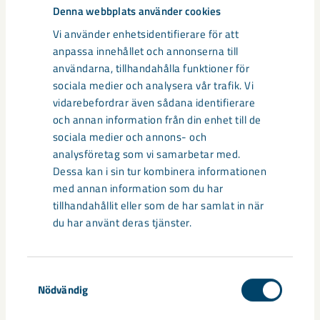
Denna webbplats använder cookies
Vi använder enhetsidentifierare för att
anpassa innehållet och annonserna till
användarna, tillhandahålla funktioner för
sociala medier och analysera vår trafik. Vi
vidarebefordrar även sådana identifierare
och annan information från din enhet till de
sociala medier och annons- och
analysföretag som vi samarbetar med.
Dessa kan i sin tur kombinera informationen
med annan information som du har
Sibirien-området i gamla Kiruna
tillhandahållit eller som de har samlat in när
du har använt deras tjänster.
centrum avvecklas under 2026
Under sommaren 2026 fortsätter avveckling av fastigheter i
gamla Kiruna centrum på grund av den pågående gruvdriften
Samtyckesval
Nödvändig
– bland annat ...