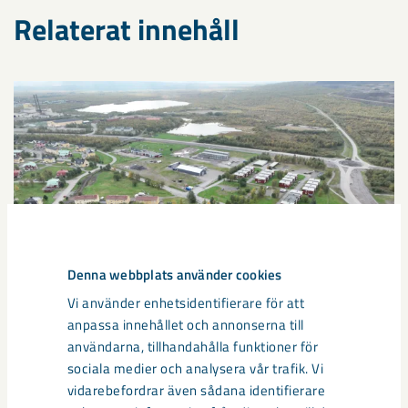
Relaterat innehåll
Denna webbplats använder cookies
Vi använder enhetsidentifierare för att
anpassa innehållet och annonserna till
användarna, tillhandahålla funktioner för
sociala medier och analysera vår trafik. Vi
Sibirien-området i gamla Kiruna
vidarebefordrar även sådana identifierare
centrum avvecklas under 2026