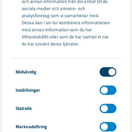
och annan information från din enhet till de
sociala medier och annons- och
Under sommaren 2026 fortsätter avveckling av fastigheter i
analysföretag som vi samarbetar med.
gamla Kiruna centrum på grund av den pågående gruvdriften
Dessa kan i sin tur kombinera informationen
– bland annat ...
med annan information som du har
tillhandahållit eller som de har samlat in när
du har använt deras tjänster.
Samtyckesval
Nödvändig
Inställningar
Statistik
Handbollstalanger upptäckte en
annan sida av Kiruna
Marknadsföring