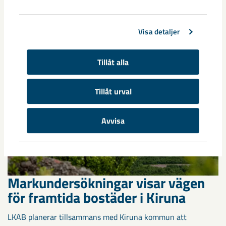
Kirunaborna fick under helgen uppleva handboll på hög nivå
när ungdomslandslag från Sverige, Norge, Portugal och
Spanien möttes i Scandiberico ...
Visa detaljer
Tillåt alla
Tillåt urval
Avvisa
Markundersökningar visar vägen
för framtida bostäder i Kiruna
LKAB planerar tillsammans med Kiruna kommun att