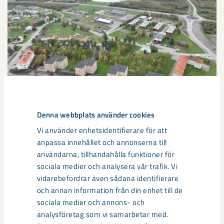
Denna webbplats använder cookies
Vi använder enhetsidentifierare för att
Sibirien-området i gamla Kiruna
anpassa innehållet och annonserna till
centrum avvecklas under 2026
användarna, tillhandahålla funktioner för
sociala medier och analysera vår trafik. Vi
Under sommaren 2026 fortsätter avveckling av fastigheter i
vidarebefordrar även sådana identifierare
gamla Kiruna centrum på grund av den pågående gruvdriften
och annan information från din enhet till de
– bland annat ...
sociala medier och annons- och
analysföretag som vi samarbetar med.