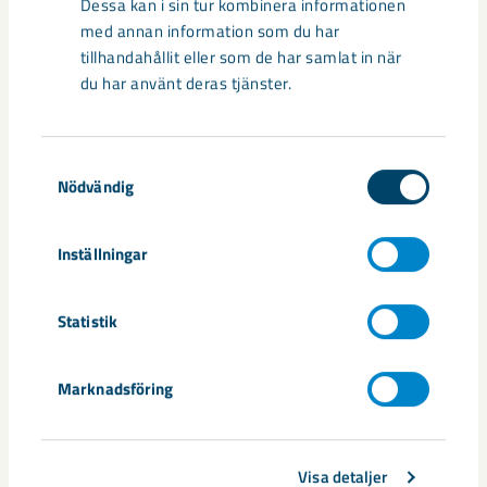
Dessa kan i sin tur kombinera informationen
med annan information som du har
tillhandahållit eller som de har samlat in när
du har använt deras tjänster.
Samtyckesval
Nödvändig
Inställningar
Handbollstalanger upptäckte en
annan sida av Kiruna
Statistik
Kirunaborna fick under helgen uppleva handboll på hög nivå
när ungdomslandslag från Sverige, Norge, Portugal och
Marknadsföring
Spanien möttes i Scandiberico ...
Visa detaljer