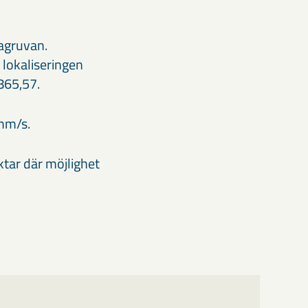
nagruvan.
 lokaliseringen
865,57.
 mm/s.
tar där möjlighet