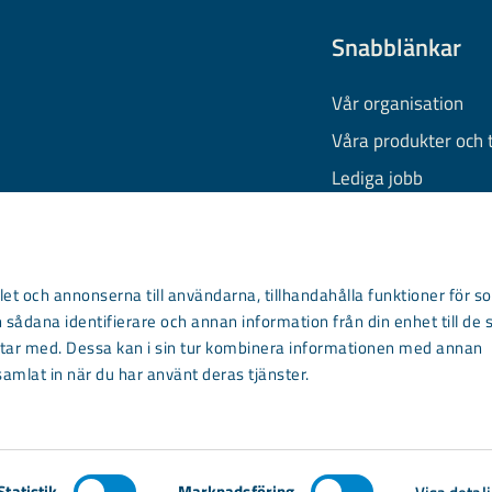
Snabblänkar
Vår organisation
Våra produkter och 
Lediga jobb
Finansiell informati
Behandling av pers
Information om coo
et och annonserna till användarna, tillhandahålla funktioner för so
 sådana identifierare och annan information från din enhet till de 
Kontakta oss
ar med. Dessa kan i sin tur kombinera informationen med annan
samlat in när du har använt deras tjänster.
Statistik
Marknadsföring