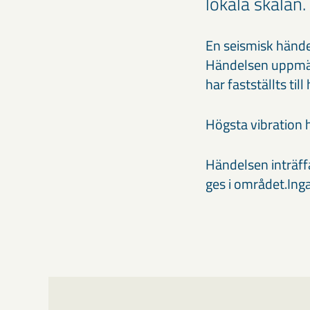
lokala skalan.
En seismisk hände
Händelsen uppmätt
har fastställts t
Högsta vibration h
Händelsen inträff
ges i området.Inga