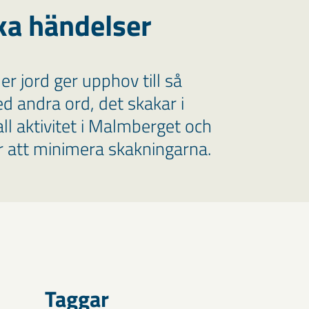
ka händelser
r jord ger upphov till så
ed andra ord, det skakar i
ll aktivitet i Malmberget och
ör att minimera skakningarna.
Taggar