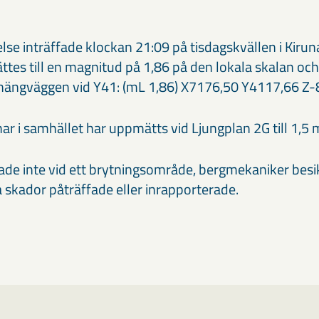
lse inträffade klockan 21:09 på tisdagskvällen i Kiru
es till en magnitud på 1,86 på den lokala skalan och
ill hängväggen vid Y41: (mL 1,86) X7176,50 Y4117,66 Z-
ar i samhället har uppmätts vid Ljungplan 2G till 1,5
ade inte vid ett brytningsområde, bergmekaniker besik
 skador påträffade eller inrapporterade.