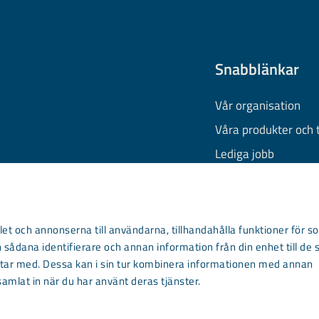
Snabblänkar
Vår organisation
Våra produkter och 
Lediga jobb
Finansiell informati
Behandling av pers
Information om coo
et och annonserna till användarna, tillhandahålla funktioner för so
 sådana identifierare och annan information från din enhet till de 
Kontakta oss
ar med. Dessa kan i sin tur kombinera informationen med annan
samlat in när du har använt deras tjänster.