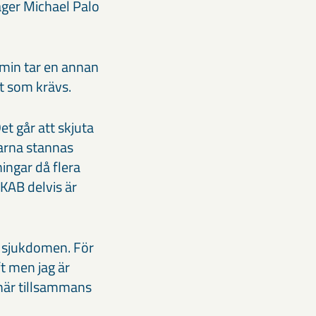
äger Michael Palo
min tar en annan
det som krävs.
et går att skjuta
arna stannas
ingar då flera
LKAB delvis är
ll sjukdomen. För
ft men jag är
 här tillsammans