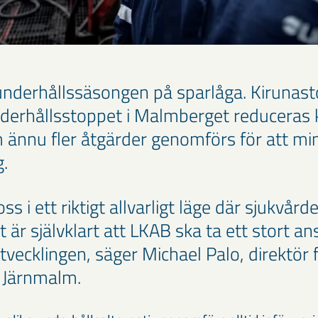
 underhållssäsongen på sparlåga. Kirunas
erhållsstoppet i Malmberget reduceras k
 ännu fler åtgärder genomförs för att min
g.
ss i ett riktigt allvarligt läge där sjukvår
t är självklart att LKAB ska ta ett stort an
vecklingen, säger Michael Palo, direktör 
e Järnmalm.