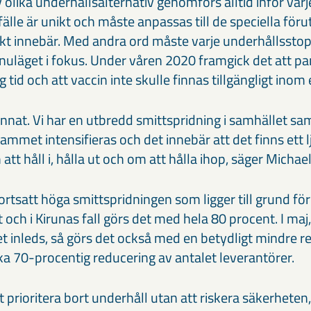
 olika underhållsalternativ genomförs alltid inför var
lfälle är unikt och måste anpassas till de speciella fö
kt innebär. Med andra ord måste varje underhållssto
läget i fokus. Under våren 2020 framgick det att p
tid och att vaccin inte skulle finnas tillgängligt inom 
annat. Vi har en utbredd smittspridning i samhället sa
mmet intensifieras och det innebär att det finns ett l
att håll i, hålla ut och om att hålla ihop, säger Michael
fortsatt höga smittspridningen som ligger till grund för
 och i Kirunas fall görs det med hela 80 procent. I maj,
inleds, så görs det också med en betydligt mindre re
ka 70-procentig reducering av antalet leverantörer.
tt prioritera bort underhåll utan att riskera säkerheten,