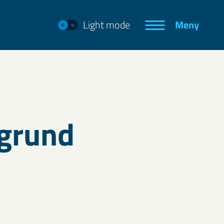
Light mode
Meny
 grund