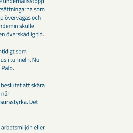
je underhållsstopp
rutsättningarna som
pp övervägas och
andemin skulle
en överskådlig tid.
mtidigt som
jus i tunneln. Nu
 Palo.
 beslutet att skära
 när
sursstyrka. Det
 arbetsmiljön eller