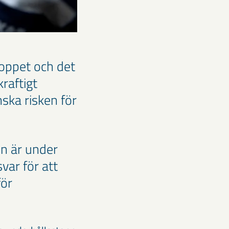
toppet och det
raftigt
ska risken för
den är under
svar för att
för