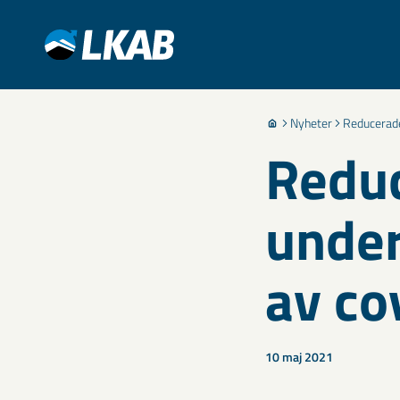
Nyheter
Reducerade
Redu
under
av co
10 maj 2021