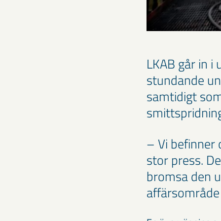
LKAB går in i
stundande und
samtidigt som
smittspridnin
– Vi befinner o
stor press. De
bromsa den ut
affärsområd