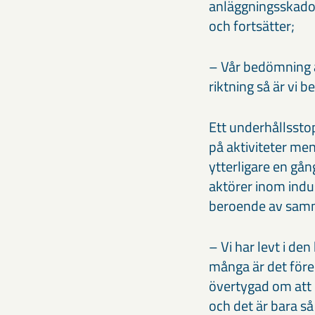
anläggningsskador
och fortsätter;
– Vår bedömning 
riktning så är vi 
Ett underhållsstop
på aktiviteter me
ytterligare en gån
aktörer inom indus
beroende av samm
– Vi har levt i den
många är det fören
övertygad om att e
och det är bara så