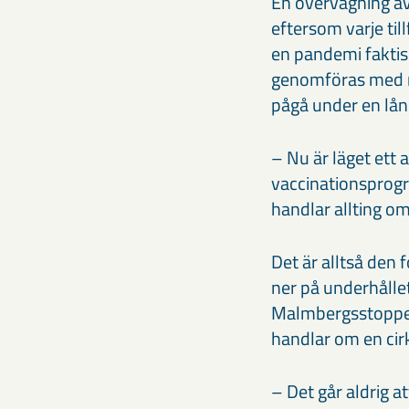
En övervägning av
eftersom varje til
en pandemi faktis
genomföras med nu
pågå under en lång 
– Nu är läget ett 
vaccinationsprogra
handlar allting om 
Det är alltså den 
ner på underhållet
Malmbergsstoppet 
handlar om en cir
– Det går aldrig a