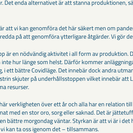
. Det enda alternativet är att stanna produktionen, s
är att vi kan genomföra det här säkert men om pande
beredda på att genomföra ytterligare åtgärder. Vi gör 
p är en nödvändig aktivitet i all form av produktion. D
n inte hur länge som helst. Därför kommer anläggning
g, i ett bättre Covidläge. Det innebär dock andra utman
trin skjuter på underhållsstoppen vilket innebär att 
a resurser.
 här verkligheten över ett år och alla har en relation ti
at med en stor oro, sorg eller saknad. Det är jättetuf
n bättre morgondag väntar. Styrkan är att vi är i det
 vi kan ta oss igenom det – tillsammans.