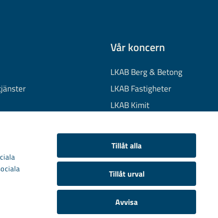
Vår koncern
LKAB Berg & Betong
tjänster
LKAB Fastigheter
LKAB Kimit
on
LKAB Mekaniska
onuppgifter
LKAB Minerals
Tillåt alla
kies
LKAB Wassara
ciala
sociala
Samhällsutveckling
Tillåt urval
Avvisa