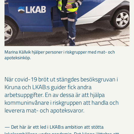
Marina Källvik hjälper personer i riskgrupper med mat- och
apoteksinköp.
När covid-19 bröt ut stängdes besöksgruvan i
Kiruna och LKAB:s guider fick andra
arbetsuppgifter. En av dessa är att hjälpa
kommuninvånare i riskgruppen att handla och
leverera mat- och apoteksvaror.
— Det här är ett led i LKAB:s ambition att stötta
lokalsamhällena under pandemin. Det känns jättebra att