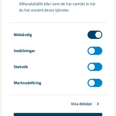
tillhandahållit eller som de har samlat in när
du har använt deras tjänster.
Samtyckesval
Nödvändig
Sibirien-området i gamla Kiruna
Inställningar
centrum avvecklas under 2026
Statistik
Under sommaren 2026 fortsätter avveckling av fastigheter i
gamla Kiruna centrum på grund av den pågående gruvdriften
– bland annat ...
Marknadsföring
Visa detaljer