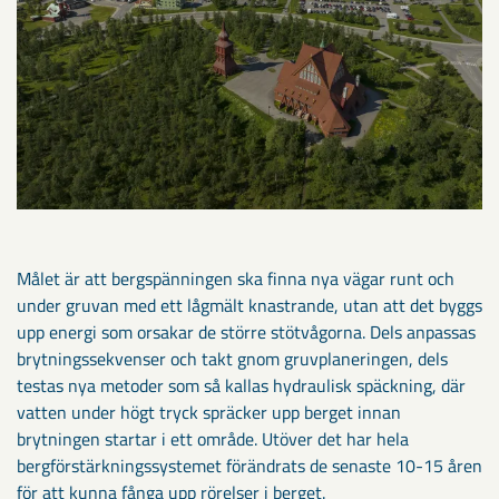
Målet är att bergspänningen ska finna nya vägar runt och
under gruvan med ett lågmält knastrande, utan att det byggs
upp energi som orsakar de större stötvågorna. Dels anpassas
brytningssekvenser och takt gnom gruvplaneringen, dels
testas nya metoder som så kallas hydraulisk späckning, där
vatten under högt tryck spräcker upp berget innan
brytningen startar i ett område. Utöver det har hela
bergförstärkningssystemet förändrats de senaste 10-15 åren
för att kunna fånga upp rörelser i berget.