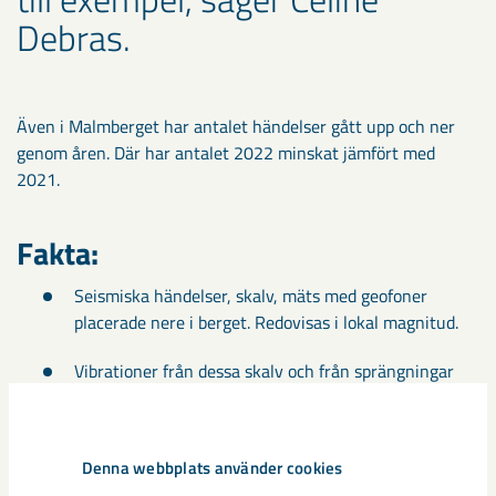
Debras.
Även i Malmberget har antalet händelser gått upp och ner
genom åren. Där har antalet 2022 minskat jämfört med
2021.
Fakta:
Seismiska händelser, skalv, mäts med geofoner
placerade nere i berget. Redovisas i lokal magnitud.
Vibrationer från dessa skalv och från sprängningar
mäts med vibrationsmätare i vissa fastigheter.
Redovisas i mm per sekund.
Denna webbplats använder cookies
Deformationer som orsakas av att malm bryts så att