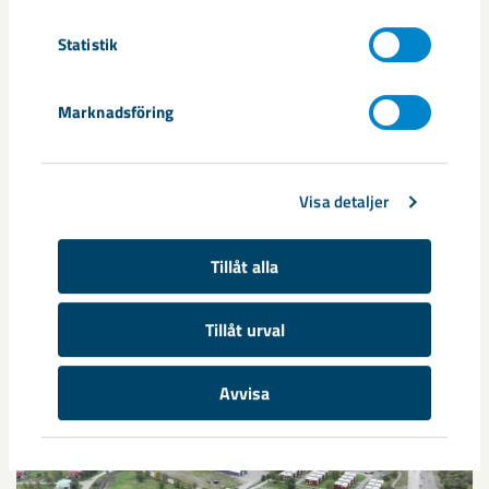
Dela
Statistik
Taggar
Marknadsföring
Kiruna
Malmberget
miljö
seismik
Visa detaljer
Tillåt alla
Relaterat innehåll
Tillåt urval
Avvisa