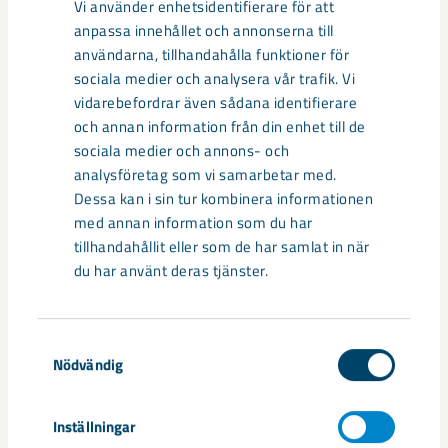
marken rör sig i sidled mot gruvan mäts med
Vi använder enhetsidentifierare för att
mätplintar och satellitavläsningar. Redovisas i cm
anpassa innehållet och annonserna till
rörelse, och i promilles ändring mellan mätplintar.
användarna, tillhandahålla funktioner för
sociala medier och analysera vår trafik. Vi
vidarebefordrar även sådana identifierare
och annan information från din enhet till de
Seismiska händelser
sociala medier och annons- och
analysföretag som vi samarbetar med.
Dessa kan i sin tur kombinera informationen
Läs mer om varför det skakar i berget, vad vi
med annan information som du har
tillhandahållit eller som de har samlat in när
gör för att minimera skakningarna samt
du har använt deras tjänster.
frågor och svar om seismik.
Samtyckesval
Nödvändig
Inställningar