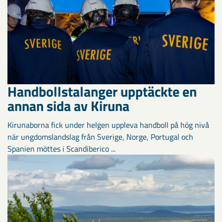
Handbollstalanger upptäckte en
annan sida av Kiruna
Kirunaborna fick under helgen uppleva handboll på hög nivå
när ungdomslandslag från Sverige, Norge, Portugal och
Spanien möttes i Scandiberico ...