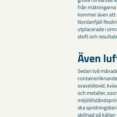
från mätningarna k
kommer även att a
Nordanfjäll Rosli
utplacerade i omr
stoft och resulta
Även luf
Sedan två månader 
containerliknande
svaveldioxid, kväv
och metaller, ozon
miljötillståndspr
ska spridningsber
skillnad på källan