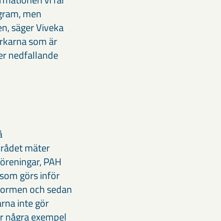
rogram, men
n, säger Viveka
urkarna som är
er nedfallande
å
mrådet mäter
 föreningar, PAH
 som görs inför
tsnormen och sedan
rna inte gör
 är några exempel