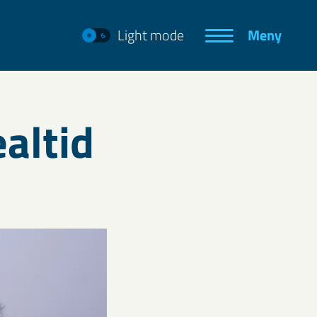
Light mode
Meny
altid