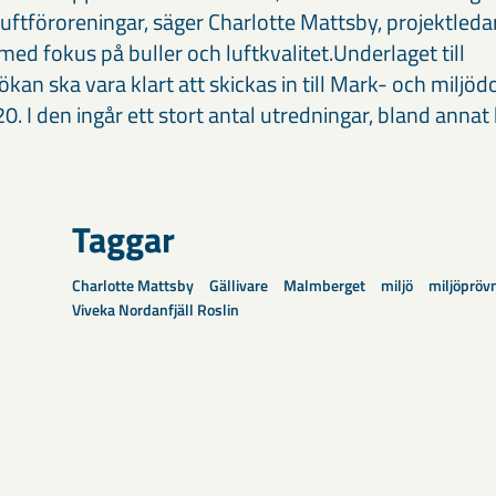
ll luftföroreningar, säger Charlotte Mattsby, projektleda
ed fokus på buller och luftkvalitet.Underlaget till
ökan ska vara klart att skickas in till Mark- och milj
0. I den ingår ett stort antal utredningar, bland annat k
Taggar
Charlotte Mattsby
Gällivare
Malmberget
miljö
miljöpröv
Viveka Nordanfjäll Roslin