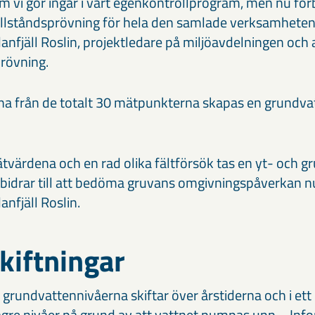
 vi gör ingår i vårt egenkontrollprogram, men nu för
tillståndsprövning för hela den samlade verksamheten
nfjäll Roslin, projektledare på miljöavdelningen och 
rövning.
 från de totalt 30 mätpunkterna skapas en grundva
tvärdena och en rad olika fältförsök tas en yt- och 
r bidrar till att bedöma gruvans omgivningspåverkan nu
nfjäll Roslin.
kiftningar
 grundvattennivåerna skiftar över årstiderna och i ett 
ägre nivåer på grund av att vattnet pumpas upp.– Info