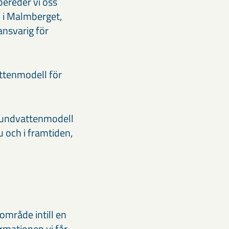
bereder vi oss
 i Malmberget,
ansvarig för
ttenmodell för
grundvattenmodell
 och i framtiden,
område intill en
rmationen vi får