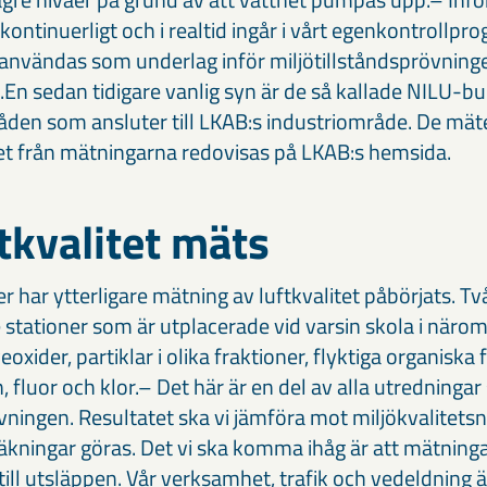
ontinuerligt och i realtid ingår i vårt egenkontrollp
nvändas som underlag inför miljötillståndsprövninge
n.En sedan tidigare vanlig syn är de så kallade NILU-b
åden som ansluter till LKAB:s industriområde. De mät
tet från mätningarna redovisas på LKAB:s hemsida.
tkvalitet mäts
har ytterligare mätning av luftkvalitet påbörjats. Tv
 stationer som är utplacerade vid varsin skola i näro
eoxider, partiklar i olika fraktioner, flyktiga organiska
, fluor och klor.– Det här är en del av alla utredningar
övningen. Resultatet ska vi jämföra mot miljökvalite
äkningar göras. Det vi ska komma ihåg är att mätninga
 till utsläppen. Vår verksamhet, trafik och vedeldning