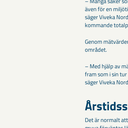
– Många saker som
även för en miljö
säger Viveka Norda
kommande totalp
Genom mätvärdena
området.
– Med hjälp av mä
fram som i sin tu
säger Viveka Norda
Årstidss
Det är normalt att
gruva förväntas l