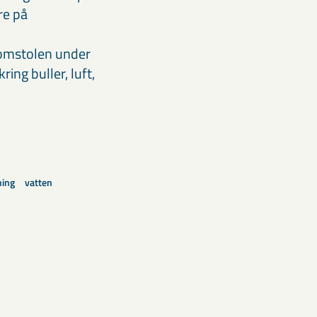
re på
ödomstolen under
ring buller, luft,
ning
vatten