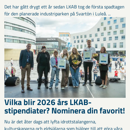
Det har gått drygt ett år sedan LKAB tog de första spadtagen
för den planerade industriparken på Svartön i Luleå. ...
Vilka blir 2026 års LKAB-
stipendiater? Nominera din favorit!
Nu är det åter dags att lyfta idrottstalangerna,
kulturskaparna och eldsjälarna som hjälper till att göra våra