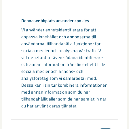
Mitt konto på instagram har blivit en rolig hobby där jag kan
få kombinera och få utlopp för mina intressen för löpning,
bild och med mycket fokus på löpningens och träningens
Denna webbplats använder cookies
mentala aspekter och fördelar. Kryddar det gärna med
Vi använder enhetsidentifierare för att
pappahumor till min familjs stora förtjusning.
anpassa innehållet och annonserna till
användarna, tillhandahålla funktioner för
Det har vuxit under åren och jag har sedan fyra år även ett
sociala medier och analysera vår trafik. Vi
samarbetsavtal med Swedemount som sponsrar alla de
vidarebefordrar även sådana identifierare
kläder jag behöver för mina fritidsaktiviteter. Lite kul att de
och annan information från din enhet till de
har systrarna Öberg, skidskyttelandslaget och lilla mig som
sociala medier och annons- och
ambassadörer.
analysföretag som vi samarbetar med.
Dessa kan i sin tur kombinera informationen
Här hittar du Michael på Instagram
med annan information som du har
tillhandahållit eller som de har samlat in när
du har använt deras tjänster.
Samtyckesval