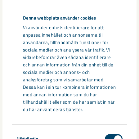
Grevgatan 16: 0,4 mm/s
Amorstigen 14: 0,4 mm/s
Denna webbplats använder cookies
Vi använder enhetsidentifierare för att
Klockan 09:10, magnitud på 1,51 enligt lokala skalan
anpassa innehållet och annonserna till
användarna, tillhandahålla funktioner för
Gällivarevägen 16: 1,25 mm/s
sociala medier och analysera vår trafik. Vi
vidarebefordrar även sådana identifierare
Masgatan 1A: 1,15 mm/s
och annan information från din enhet till de
sociala medier och annons- och
Gällivarevägen 36: 0,95 mm/s
analysföretag som vi samarbetar med.
Dessa kan i sin tur kombinera informationen
Abborrvägen 9: 0,95 mm/s
med annan information som du har
tillhandahållit eller som de har samlat in när
Sagoslingan 21: 0,7 mm/s
du har använt deras tjänster.
Grevgatan 16: 0,7 mm/s
Amorstigen 14: 0,5 mm/s
Samtyckesval
Nödvändig