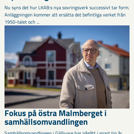
Nu syns det hur LKAB:s nya sovringsverk successivt tar form.
Anläggningen kommer att ersätta det befintliga verket från
1950-talet och ...
Fokus på östra Malmberget i
samhällsomvandlingen
Samhällsomvandlingen i Gällivare har pågått i snart tio år